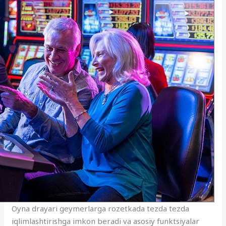
Oyna drayari geymerlarga rozetkada tezda tezda
iqlimlashtirishga imkon beradi va asosiy funktsiyalar