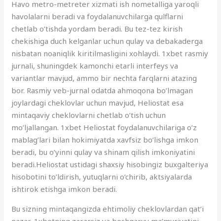
Havo metro-metreter xizmati ish nometalliga yaroqli
havolalarni beradi va foydalanuvchilarga qulflarni
chetlab o’tishda yordam beradi. Bu tez-tez kirish
chekishiga duch kelganlar uchun qulay va debakaderga
nisbatan noaniqlik kiritilmasligini xohlaydi. 1xbet rasmiy
jurnali, shuningdek kamonchi etarli interfeys va
variantlar mavjud, ammo bir nechta farqlarni atazing
bor. Rasmiy veb-jurnal odatda ahmoqona bo’lmagan
joylardagi cheklovlar uchun mavjud, Heliostat esa
mintaqaviy cheklovlarni chetlab o’tish uchun
mo’ljallangan. 1xbet Heliostat foydalanuvchilariga o’z
mablag’lari bilan hokimiyatda xavfsiz bo’lishga imkon
beradi, bu o’yinni qulay va shinam qilish imkoniyatini
beradi.Heliostat ustidagi shaxsiy hisobingiz buxgalteriya
hisobotini to’ldirish, yutuqlarni o’chirib, aktsiyalarda
ishtirok etishga imkon beradi.
Bu sizning mintaqangizda ehtimoliy cheklovlardan qat’i
nazar, 1xbetning zararsiz va boshqaruv ma’muriyatini