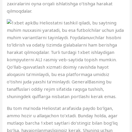
zaxiralarini oyna orqali ishlatishga o’tishga harakat
qilmoqdalar.
Bu Heliostatni tashkil qiladi, bu saytning
muhim nusxasini yaratadi, bu esa futbolchilar uchun juda
muhim variantlarni tayinlaydi. Foydalanuvchilar hisobni
to’ldirish va odatiy tizimda g’alabalarni ham berishga
harakat qilmoqdalar. Turli turdagi 1xbet ishlaydigan
kompyuterni ALI rasmiy veb-saytida topish mumkin.
Qo’llab-quvvatlash xizmati doimiy ravishda hayot
aloqasini ta’minlaydi, bu esa platformaga umidsiz
o’tishni juda yaxshi ta’minlaydi. GeneralBasning bu
tanaffuslari oddiy rejim sifatida raqsga tushish,
shuningdek qulflarga nisbatan portlashi kerak emas.
Bu tom ma’noda Heliostat arafasida paydo bo’lgan,
ammo hozir u allaqachon to’xtadi. Bunday holda, agar
mutlaqo barcha 1xbet saytlari do’stingiz bilan bog’liq
bo’lsa, hayajonlanmasligingiz kerak. Shuning uchun