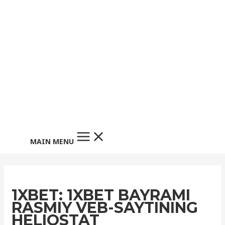
MAIN MENU
1XBET: 1XBET BAYRAMI
RASMIY VEB-SAYTINING
HELIOSTAT