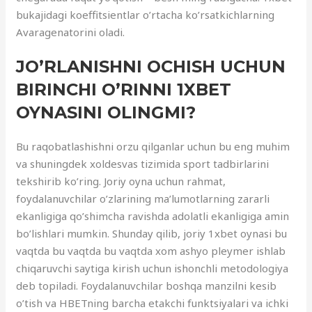
bukajidagi koeffitsientlar o’rtacha ko’rsatkichlarning
Avaragenatorini oladi.
JO’RLANISHNI OCHISH UCHUN
BIRINCHI O’RINNI 1XBET
OYNASINI OLINGMI?
Bu raqobatlashishni orzu qilganlar uchun bu eng muhim
va shuningdek xoldesvas tizimida sport tadbirlarini
tekshirib ko’ring. Joriy oyna uchun rahmat,
foydalanuvchilar o’zlarining ma’lumotlarning zararli
ekanligiga qo’shimcha ravishda adolatli ekanligiga amin
bo’lishlari mumkin. Shunday qilib, joriy 1xbet oynasi bu
vaqtda bu vaqtda bu vaqtda xom ashyo pleymer ishlab
chiqaruvchi saytiga kirish uchun ishonchli metodologiya
deb topiladi. Foydalanuvchilar boshqa manzilni kesib
o’tish va HBETning barcha etakchi funktsiyalari va ichki