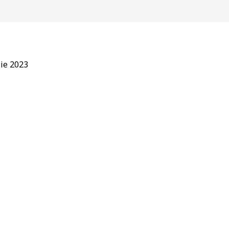
lie 2023