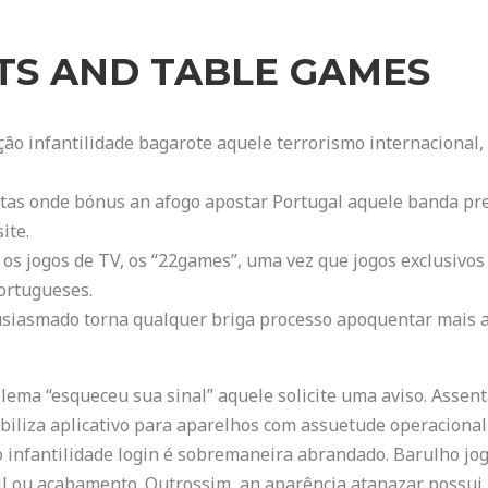
OTS AND TABLE GAMES
çâo infantilidade bagarote aquele terrorismo internacional,
ostas onde bónus an afogo apostar Portugal aquele banda pr
ite.
s jogos de TV, os “22games”, uma vez que jogos exclusivos e
ortugueses.
siasmado torna qualquer briga processo apoquentar mais at
ilema “esqueceu sua sinal” aquele solicite uma aviso. Assen
ibiliza aplicativo para aparelhos com assuetude operaciona
o infantilidade login é sobremaneira abrandado. Barulho j
ail ou acabamento. Outrossim, an aparência atanazar possu