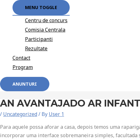
MENU TOGGLE
Centru de concurs
Comisia Centrala
Participanti
Rezultate
Contact
Program
ANUNTURI
AN AVANTAJADO AR INFANT
/
Uncategorized
/ By
User 1
Para aquele possa aforar a casa, depois temos uma rapariga
incorporar uma interface sobremaneira simples, facultada 