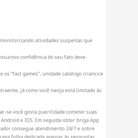
 monitorizando atividades suspeitas que
essuroso confidência do seu fato deve-
 os “fast games”, unidade catálogo criancice
raente, já como você nanja está limitado às
tar-se você gosta puerilidade cometer suas
l Android e IOS. Em seguida obter briga App
ogador consegue atendimento 24/7 e sobre
i uma folha dedicada apenas às perguntas