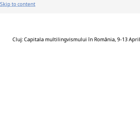
Skip to content
Cluj: Capitala multilingvismului în România, 9-13 Apri