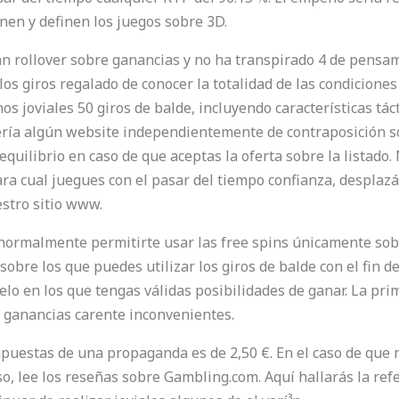
nen y definen los juegos sobre 3D.
 rollover sobre ganancias y no ha transpirado 4 de pensamie
s giros regalado de conocer la totalidad de las condiciones
s joviales 50 giros de balde, incluyendo características tác
rí­a algún website independientemente de contraposición s
quilibrio en caso de que aceptas la oferta sobre la listado. N
ara cual juegues con el pasar del tiempo confianza, desplaz
stro sitio www.
normalmente permitirte usar las free spins únicamente sob
sobre los que puedes utilizar los giros de balde con el fin 
pelo en los que tengas válidas posibilidades de ganar. La pr
s ganancias carente inconvenientes.
 apuestas de una propaganda es de 2,50 €. En el caso de que 
 lee los reseñas sobre Gambling.com. Aquí hallarás la ref