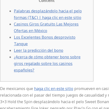
Content
Palabras desplazándolo hacia el pelo
formas (T&C) | haga clic en este sitio
Casinos Giros Gratuito Las Mejores
Ofertas en México
Los Excelentes Bonos desprovisto
Tanque
Leer la predicción del bono
¿Acerca de cómo obtener bono sobre
giros regalado sobre los casinos
españoles?
De mexicanos que
haga clic en este sitio
promueven en casin
relacionada con el pasar del tiempo juegos de casualidad y n
3×3 Hold the Spin desplazándolo hacia el pelo Sweet Bona
encabezamiento Fire Joker, pensado por Play’n Go con el pas