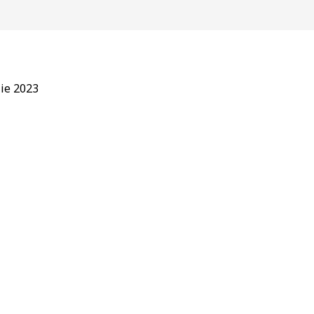
lie 2023