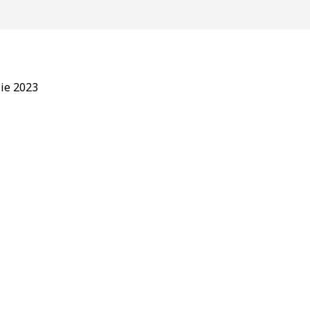
lie 2023