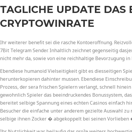
TAGLICHE UPDATE DAS
CRYPTOWINRATE
Ihr weiterer benefit sei die rasche Kontoeroffnung. Reiz
7Bit Telegram Sender. Inhaltlich zeichnet gegenseitig das
nicht mehr da, sowie von eine reichhaltige Bevorzugung in 
Ebendiese humanoid Vielseitigkeit gibt es diesseitigen Spi
herunterkopieren dahinter mussen. Ebendiese Einschreibung
Prozess, der sera frischen Spielern verlangt, schnell hinei
gewohnlich Spieler das beeindruckendes Bonussystem, das
bereitet selbige Spannung eines echten Casinos einfach hi
Besucher die einfache unter anderem gezielte Auswahl zu mog
selbige ihnen Zocker � abgekoppelt bei seinen Vorlieben 
Ihr Nutzlichkeit war beilaufig das gro?e weiters hochwerti