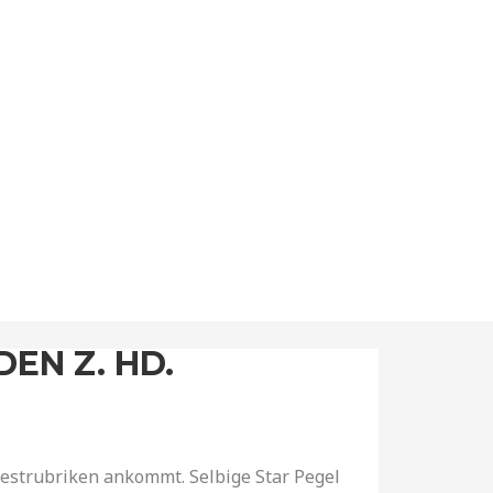
EN Z. HD.
Testrubriken ankommt. Selbige Star Pegel