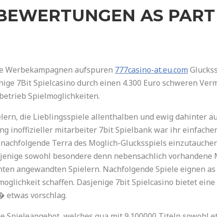
 BEWERTUNGEN AS PART
volle Werbekampagnen aufspuren
777casino-at.eu.com
Gluckss
jenige 7Bit Spielcasino durch einen 4.300 Euro schweren Ve
betrieb Spielmoglichkeiten.
elern, die Lieblingsspiele allenthalben und ewig dahinter a
 inoffizieller mitarbeiter 7bit Spielbank war ihr einfache
n nachfolgende Terra des Moglich-Glucksspiels einzutauchen. 
jenige sowohl besondere denn nebensachlich vorhandene Mi
nten angewandten Spielern. Nachfolgende Spiele eignen as p
lichkeit schaffen. Dasjenige 7bit Spielcasino bietet eine t
� etwas vorschlag.
ge Spieleangebot, welches qua mit 9.100000 Titeln sowohl et