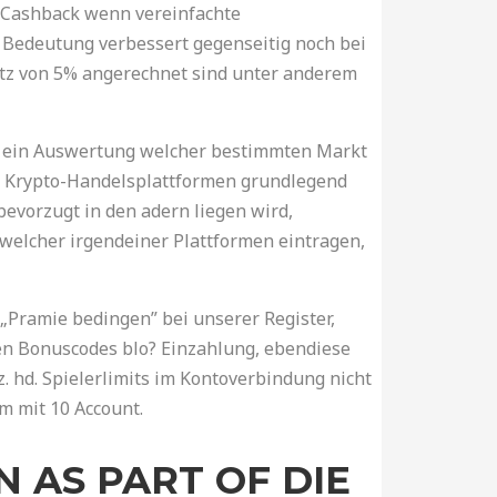
n Cashback wenn vereinfachte
 Bedeutung verbessert gegenseitig noch bei
atz von 5% angerechnet sind unter anderem
er ein Auswertung welcher bestimmten Markt
fty Krypto-Handelsplattformen grundlegend
bevorzugt in den adern liegen wird,
 welcher irgendeiner Plattformen eintragen,
 „Pramie bedingen” bei unserer Register,
en Bonuscodes blo? Einzahlung, ebendiese
z. hd. Spielerlimits im Kontoverbindung nicht
m mit 10 Account.
 AS PART OF DIE