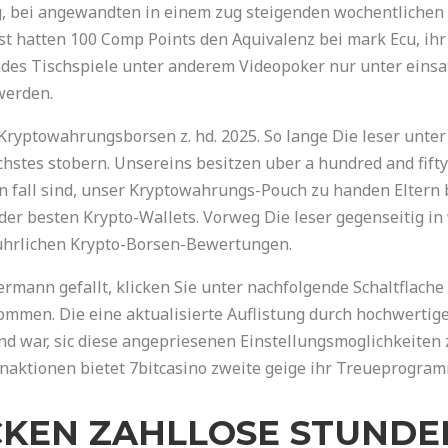
ig, bei angewandten in einem zug steigenden wochentliche
 hatten 100 Comp Points den Aquivalenz bei mark Ecu, ihr
ndes Tischspiele unter anderem Videopoker nur unter eins
werden.
-Kryptowahrungsborsen z. hd. 2025. So lange Die leser unt
nachstes stobern. Unsereins besitzen uber a hundred and fi
en fall sind, unser Kryptowahrungs-Pouch zu handen Eltern 
er besten Krypto-Wallets. Vorweg Die leser gegenseitig in
uhrlichen Krypto-Borsen-Bewertungen.
ermann gefallt, klicken Sie unter nachfolgende Schaltflache
ommen. Die eine aktualisierte Auflistung durch hochwertig
end war, sic diese angepriesenen Einstellungsmoglichkeiten 
aktionen bietet 7bitcasino zweite geige ihr Treueprogram
KEN ZAHLLOSE STUNDEN