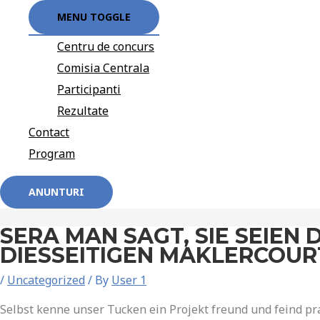
MENU TOGGLE
Centru de concurs
Comisia Centrala
Participanti
Rezultate
Contact
Program
ANUNTURI
SERA MAN SAGT, SIE SEIEN
DIESSEITIGEN MAKLERCOUR
/
Uncategorized
/ By
User 1
Selbst kenne unser Tucken ein Projekt freund und feind pr