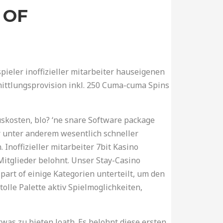
 OF
pieler inoffizieller mitarbeiter hauseigenen
rmittlungsprovision inkl. 250 Cuma-cuma Spins
uskosten, blo? ‘ne snare Software package
r unter anderem wesentlich schneller
Inoffizieller mitarbeiter 7bit Kasino
tglieder belohnt. Unser Stay-Casino
art of einige Kategorien unterteilt, um den
olle Palette aktiv Spielmoglichkeiten,
was zu bieten loath. Es belohnt diese ersten