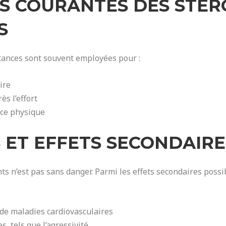
ONS COURANTES DES STÉR
S
tances sont souvent employées pour :
ire
s l’effort
orce physique
S ET EFFETS SECONDAIRE
nts n’est pas sans danger. Parmi les effets secondaires possib
de maladies cardiovasculaires
 tels que l’agressivité