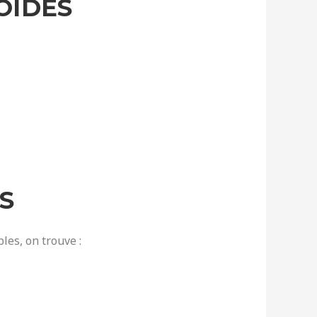
OÏDES
S
les, on trouve :