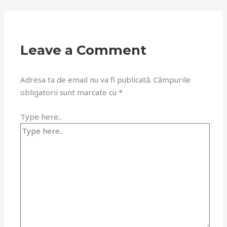
Leave a Comment
Adresa ta de email nu va fi publicată.
Câmpurile
obligatorii sunt marcate cu
*
Type here..