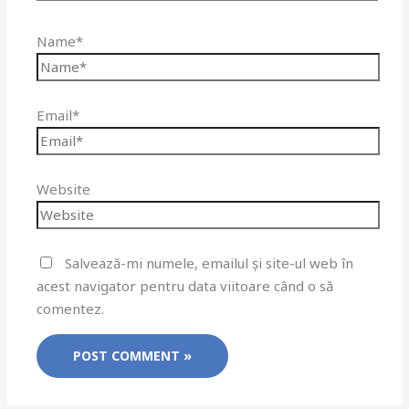
Name*
Email*
Website
Salvează-mi numele, emailul și site-ul web în
acest navigator pentru data viitoare când o să
comentez.