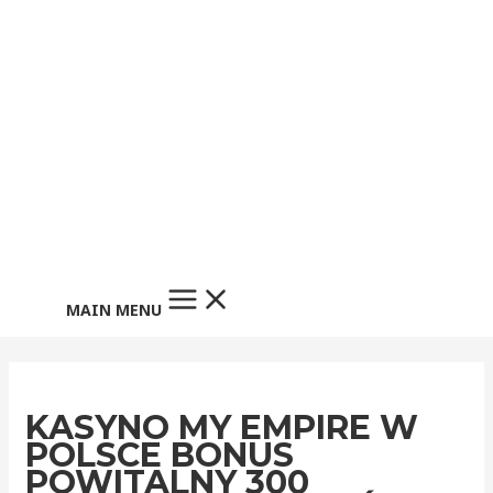
MAIN MENU
KASYNO MY EMPIRE W
POLSCE BONUS
POWITALNY 300