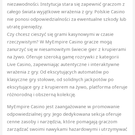
niezawodności. Instytucja stara się zapewnić graczom z
całego świata wyjątkowe wrażenia z gry. Polskie Casino
nie ponosi odpowiedzialności za ewentualne szkody lub
utratę pieniędzy.
Czy chcesz cieszyć się grami kasynowymi w czasie
rzeczywistym? W MyEmpire Casino gracze mogą
zanurzyć się w niesamowitym świecie gier z krupierami
na żywo. Oferuje szeroką gamę rozrywki z kategorii
Live Casino, zapewniając autentyczne i interaktywne
wrażenia z gry. Od ekscytujących automatów po
klasyczne gry stołowe, od solidnych jackpotów po
ekscytujące gry z krupierem na żywo, platforma oferuje
różnorodną i obszerną kolekcję.
MyEmpire Casino jest zaangażowane w promowanie
odpowiedzialnej gry. Jego dedykowana sekcja oferuje
cenne zasoby i narzędzia, które pomagają graczom
zarządzać swoimi nawykami hazardowymi i utrzymywać