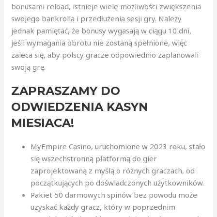
bonusami reload, istnieje wiele możliwości zwiększenia
swojego bankrolla i przedłużenia sesji gry. Należy
jednak pamiętać, że bonusy wygasają w ciągu 10 dni,
jeśli wymagania obrotu nie zostaną spełnione, więc
zaleca się, aby polscy gracze odpowiednio zaplanowali
swoją grę.
ZAPRASZAMY DO
ODWIEDZENIA KASYN
MIESIACA!
MyEmpire Casino, uruchomione w 2023 roku, stało
się wszechstronną platformą do gier
zaprojektowaną z myślą o różnych graczach, od
początkujących po doświadczonych użytkowników.
Pakiet 50 darmowych spinów bez powodu może
uzyskać każdy gracz, który w poprzednim