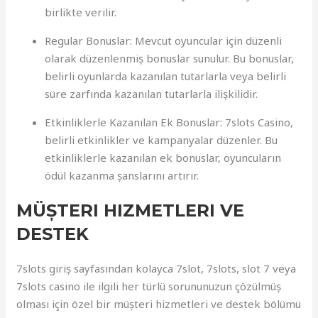
birlikte verilir.
Regular Bonuslar: Mevcut oyuncular için düzenli
olarak düzenlenmiş bonuslar sunulur. Bu bonuslar,
belirli oyunlarda kazanılan tutarlarla veya belirli
süre zarfında kazanılan tutarlarla ilişkilidir.
Etkinliklerle Kazanılan Ek Bonuslar: 7slots Casino,
belirli etkinlikler ve kampanyalar düzenler. Bu
etkinliklerle kazanılan ek bonuslar, oyuncuların
ödül kazanma şanslarını artırır.
MÜŞTERI HIZMETLERI VE
DESTEK
7slots giriş sayfasından kolayca 7slot, 7slots, slot 7 veya
7slots casino ile ilgili her türlü sorununuzun çözülmüş
olması için özel bir müşteri hizmetleri ve destek bölümü