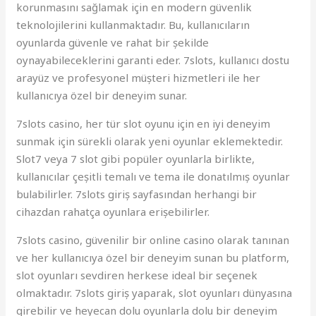
korunmasını sağlamak için en modern güvenlik
teknolojilerini kullanmaktadır. Bu, kullanıcıların
oyunlarda güvenle ve rahat bir şekilde
oynayabileceklerini garanti eder. 7slots, kullanıcı dostu
arayüz ve profesyonel müşteri hizmetleri ile her
kullanıcıya özel bir deneyim sunar.
7slots casino, her tür slot oyunu için en iyi deneyim
sunmak için sürekli olarak yeni oyunlar eklemektedir.
Slot7 veya 7 slot gibi popüler oyunlarla birlikte,
kullanıcılar çeşitli temalı ve tema ile donatılmış oyunlar
bulabilirler. 7slots giriş sayfasından herhangi bir
cihazdan rahatça oyunlara erişebilirler.
7slots casino, güvenilir bir online casino olarak tanınan
ve her kullanıcıya özel bir deneyim sunan bu platform,
slot oyunları sevdiren herkese ideal bir seçenek
olmaktadır. 7slots giriş yaparak, slot oyunları dünyasına
girebilir ve heyecan dolu oyunlarla dolu bir deneyim