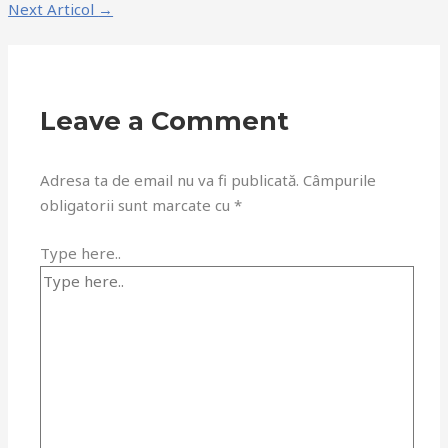
Next Articol
→
Leave a Comment
Adresa ta de email nu va fi publicată.
Câmpurile
obligatorii sunt marcate cu
*
Type here..