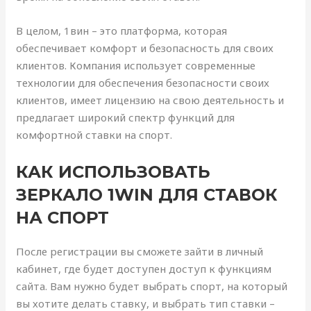
В целом, 1вин – это платформа, которая
обеспечивает комфорт и безопасность для своих
клиентов. Компания использует современные
технологии для обеспечения безопасности своих
клиентов, имеет лицензию на свою деятельность и
предлагает широкий спектр функций для
комфортной ставки на спорт.
КАК ИСПОЛЬЗОВАТЬ
ЗЕРКАЛО 1WIN ДЛЯ СТАВОК
НА СПОРТ
После регистрации вы сможете зайти в личный
кабинет, где будет доступен доступ к функциям
сайта. Вам нужно будет выбрать спорт, на который
вы хотите делать ставку, и выбрать тип ставки –