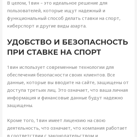
В целом, 1вин – это идеальное решение для
пользователей, которые ищут надежный и
функциональный способ делать ставки на спорт,
киберспорт и другие виды азарта.
УДОБСТВО И БЕЗОПАСНОСТЬ
ПРИ СТАВКЕ НА СПОРТ
1вин использует современные технологии для
обеспечения безопасности своих клиентов. Все
данные, которые вы вводите на сайте, защищены от
доступа третьих лиц. Это означает, что ваша личная
информация и финансовые данные будут надежно
защищены.
Кроме того, 1вин имеет лицензию на свою
деятельность, что означает, что компания работает
в соответствии с законодательством и