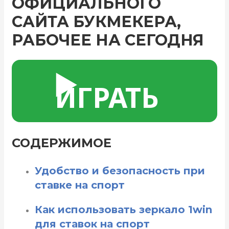
ОФИЦИАЛЬНОГО
САЙТА БУКМЕКЕРА,
РАБОЧЕЕ НА СЕГОДНЯ
▶️
ИГРАТЬ
СОДЕРЖИМОЕ
Удобство и безопасность при
ставке на спорт
Как использовать зеркало 1win
для ставок на спорт