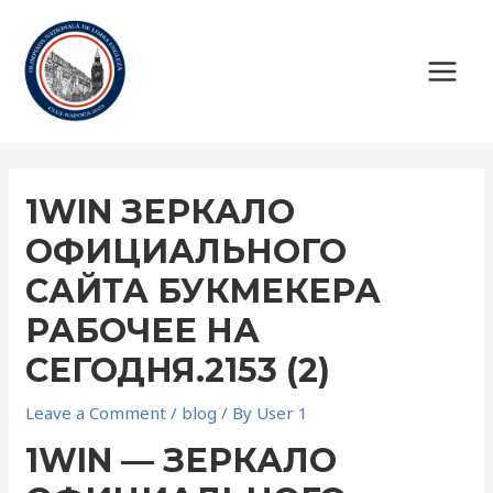
Skip
to
content
MAIN
MEN
1WIN ЗЕРКАЛО
ОФИЦИАЛЬНОГО
САЙТА БУКМЕКЕРА
РАБОЧЕЕ НА
СЕГОДНЯ.2153 (2)
Leave a Comment
/
blog
/ By
User 1
1WIN — ЗЕРКАЛО