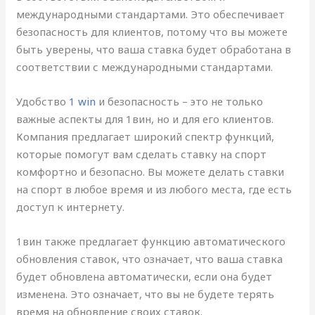
международными стандартами. Это обеспечивает
безопасность для клиентов, потому что вы можете
быть уверены, что ваша ставка будет обработана в
соответствии с международными стандартами.
Удобство
1 win
и безопасность – это не только
важные аспекты для 1вин, но и для его клиентов.
Компания предлагает широкий спектр функций,
которые помогут вам сделать ставку на спорт
комфортно и безопасно. Вы можете делать ставки
на спорт в любое время и из любого места, где есть
доступ к интернету.
1вин также предлагает функцию автоматического
обновления ставок, что означает, что ваша ставка
будет обновлена автоматически, если она будет
изменена. Это означает, что вы не будете терять
время на обновление своих ставок.