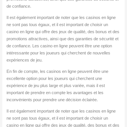
de confiance.
Il est également important de noter que les casinos en ligne
ne sont pas tous égaux, et il est important de choisir un
casino en ligne qui offre des jeux de qualité, des bonus et des
promotions attractives, ainsi que des garanties de sécurité et
de confiance. Les casino en ligne peuvent être une option
intéressante pour les joueurs qui cherchent de nouvelles
expériences de jeu.
En fin de compte, les casinos en ligne peuvent être une
excellente option pour les joueurs qui cherchent une
expérience de jeu plus large et plus variée, mais il est
important de prendre en compte les avantages et les
inconvénients pour prendre une décision éclairée.
Il est également important de noter que les casinos en ligne
ne sont pas tous égaux, et il est important de choisir un
casino en ligne qui offre des jeux de qualité, des bonus et des