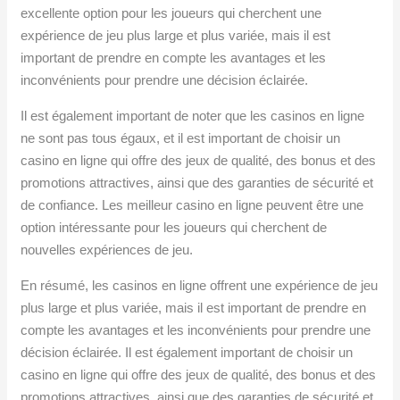
excellente option pour les joueurs qui cherchent une
expérience de jeu plus large et plus variée, mais il est
important de prendre en compte les avantages et les
inconvénients pour prendre une décision éclairée.
Il est également important de noter que les casinos en ligne
ne sont pas tous égaux, et il est important de choisir un
casino en ligne qui offre des jeux de qualité, des bonus et des
promotions attractives, ainsi que des garanties de sécurité et
de confiance. Les meilleur casino en ligne peuvent être une
option intéressante pour les joueurs qui cherchent de
nouvelles expériences de jeu.
En résumé, les casinos en ligne offrent une expérience de jeu
plus large et plus variée, mais il est important de prendre en
compte les avantages et les inconvénients pour prendre une
décision éclairée. Il est également important de choisir un
casino en ligne qui offre des jeux de qualité, des bonus et des
promotions attractives, ainsi que des garanties de sécurité et