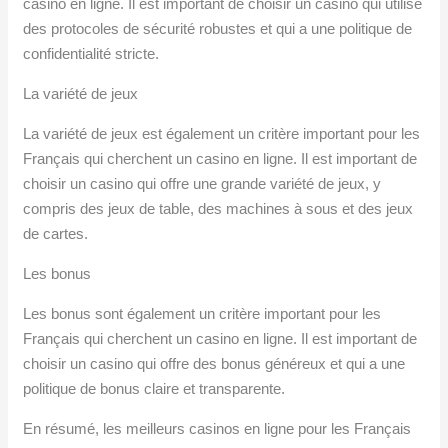
casino en ligne. Il est important de choisir un casino qui utilise
des protocoles de sécurité robustes et qui a une politique de
confidentialité stricte.
La variété de jeux
La variété de jeux est également un critère important pour les
Français qui cherchent un casino en ligne. Il est important de
choisir un casino qui offre une grande variété de jeux, y
compris des jeux de table, des machines à sous et des jeux
de cartes.
Les bonus
Les bonus sont également un critère important pour les
Français qui cherchent un casino en ligne. Il est important de
choisir un casino qui offre des bonus généreux et qui a une
politique de bonus claire et transparente.
En résumé, les meilleurs casinos en ligne pour les Français