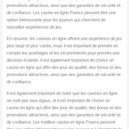
promotions attractives, ainsi que des garanties de sécurité et
de confiance. Les casino en ligne France peuvent être une
option intéressante pour les joueurs qui cherchent de
nouvelles expériences de jeu.
En résumé, les casinos en ligne offrent une expérience de jeu
plus large et plus variée, mais il est important de prendre en
compte les avantages et les inconvénients pour prendre une
décision éclairée. Il est également important de choisir un
casino en ligne qui offre des jeux de qualité, des bonus et des
promotions attractives, ainsi que des garanties de sécurité et
de confiance.
Il est également important de noter que les casinos en ligne
ne sont pas tous égaux, et il est important de choisir un
casino en ligne qui offre des jeux de qualité, des bonus et des
promotions attractives, ainsi que des garanties de sécurité et
de confiance. Les meilleur casino en ligne France peuvent