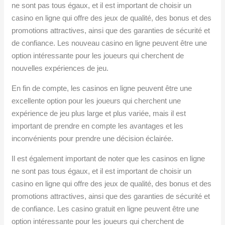
ne sont pas tous égaux, et il est important de choisir un
casino en ligne qui offre des jeux de qualité, des bonus et des
promotions attractives, ainsi que des garanties de sécurité et
de confiance. Les nouveau casino en ligne peuvent être une
option intéressante pour les joueurs qui cherchent de
nouvelles expériences de jeu.
En fin de compte, les casinos en ligne peuvent être une
excellente option pour les joueurs qui cherchent une
expérience de jeu plus large et plus variée, mais il est
important de prendre en compte les avantages et les
inconvénients pour prendre une décision éclairée.
Il est également important de noter que les casinos en ligne
ne sont pas tous égaux, et il est important de choisir un
casino en ligne qui offre des jeux de qualité, des bonus et des
promotions attractives, ainsi que des garanties de sécurité et
de confiance. Les casino gratuit en ligne peuvent être une
option intéressante pour les joueurs qui cherchent de