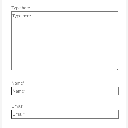
Type here..
Name*
Email*