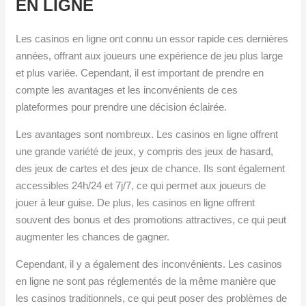
EN LIGNE
Les casinos en ligne ont connu un essor rapide ces dernières
années, offrant aux joueurs une expérience de jeu plus large
et plus variée. Cependant, il est important de prendre en
compte les avantages et les inconvénients de ces
plateformes pour prendre une décision éclairée.
Les avantages sont nombreux. Les casinos en ligne offrent
une grande variété de jeux, y compris des jeux de hasard,
des jeux de cartes et des jeux de chance. Ils sont également
accessibles 24h/24 et 7j/7, ce qui permet aux joueurs de
jouer à leur guise. De plus, les casinos en ligne offrent
souvent des bonus et des promotions attractives, ce qui peut
augmenter les chances de gagner.
Cependant, il y a également des inconvénients. Les casinos
en ligne ne sont pas réglementés de la même manière que
les casinos traditionnels, ce qui peut poser des problèmes de