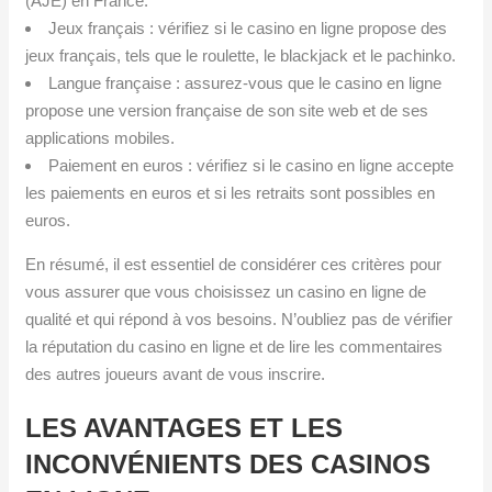
(AJE) en France.
Jeux français : vérifiez si le casino en ligne propose des
jeux français, tels que le roulette, le blackjack et le pachinko.
Langue française : assurez-vous que le casino en ligne
propose une version française de son site web et de ses
applications mobiles.
Paiement en euros : vérifiez si le casino en ligne accepte
les paiements en euros et si les retraits sont possibles en
euros.
En résumé, il est essentiel de considérer ces critères pour
vous assurer que vous choisissez un casino en ligne de
qualité et qui répond à vos besoins. N’oubliez pas de vérifier
la réputation du casino en ligne et de lire les commentaires
des autres joueurs avant de vous inscrire.
LES AVANTAGES ET LES
INCONVÉNIENTS DES CASINOS