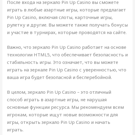
После входа на зеркало Pin Up Casino вы сможете
играть в любые азартные игры, которые предлагает
Pin Up Casino, включая слоты, карточные игры,
рулетку и другие. Вы можете также получать бонусы
и участие в турнирах, которые проводятся на сайте.
Важно, что зеркало Pin Up Casino работает на основе
технологии HTML5, что обеспечивает безопасность и
стабильность игры. Это означает, что вы можете
играть на зеркале Pin Up Casino с уверенностью, что
ваша игра будет безопасной и бесперебойной.
В целом, зеркало Pin Up Casino – это отличный
способ играть в азартные игры, не нарушая
основные функции ресурса. Мы рекомендуем всем
игрокам, которые ищут новые возможности для
игры, открыть зеркало Pin Up Casino и начать
играть.