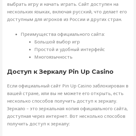
выбрать игру и начать играть. Сайт доступен на
нескольких языках, включая русский, что делает его
доступным для игроков из России и других стран.
Преимущества официального сайта:
Большой выбор игр
Простой и удобный интерфейс
Многоязычность
Доступ к Зеркалу Pin Up Casino
Если официальный сайт Pin Up Casino заблокирован в
вашей стране, или вы не можете его открыть, есть
несколько способов получить доступ к зеркалу.
Зеркало – это зеркальная копия официального сайта,
доступная через интернет. Вот несколько способов
получить доступ к зеркалу: