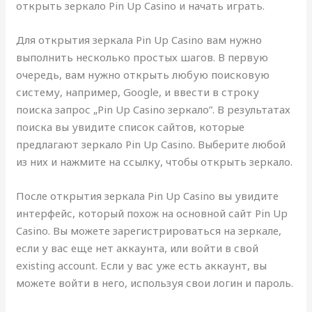
открыть зеркало Pin Up Casino и начать играть.
Для открытия зеркала Pin Up Casino вам нужно
выполнить несколько простых шагов. В первую
очередь, вам нужно открыть любую поисковую
систему, например, Google, и ввести в строку
поиска запрос „Pin Up Casino зеркало”. В результатах
поиска вы увидите список сайтов, которые
предлагают зеркало Pin Up Casino. Выберите любой
из них и нажмите на ссылку, чтобы открыть зеркало.
После открытия зеркала Pin Up Casino вы увидите
интерфейс, который похож на основной сайт Pin Up
Casino. Вы можете зарегистрироваться на зеркале,
если у вас еще нет аккаунта, или войти в свой
existing account. Если у вас уже есть аккаунт, вы
можете войти в него, используя свои логин и пароль.