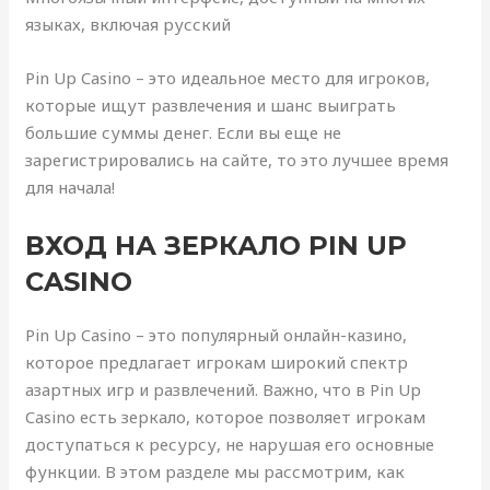
языках, включая русский
Pin Up Casino – это идеальное место для игроков,
которые ищут развлечения и шанс выиграть
большие суммы денег. Если вы еще не
зарегистрировались на сайте, то это лучшее время
для начала!
ВХОД НА ЗЕРКАЛО PIN UP
CASINO
Pin Up Casino – это популярный онлайн-казино,
которое предлагает игрокам широкий спектр
азартных игр и развлечений. Важно, что в Pin Up
Casino есть зеркало, которое позволяет игрокам
доступаться к ресурсу, не нарушая его основные
функции. В этом разделе мы рассмотрим, как