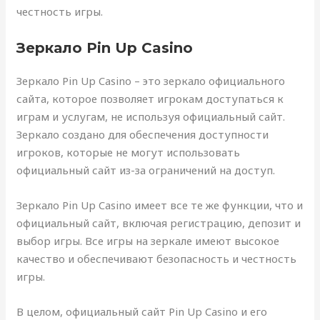
честность игры.
Зеркало Pin Up Casino
Зеркало Pin Up Casino – это зеркало официального
сайта, которое позволяет игрокам доступаться к
играм и услугам, не используя официальный сайт.
Зеркало создано для обеспечения доступности
игроков, которые не могут использовать
официальный сайт из-за ограничений на доступ.
Зеркало Pin Up Casino имеет все те же функции, что и
официальный сайт, включая регистрацию, депозит и
выбор игры. Все игры на зеркале имеют высокое
качество и обеспечивают безопасность и честность
игры.
В целом, официальный сайт Pin Up Casino и его