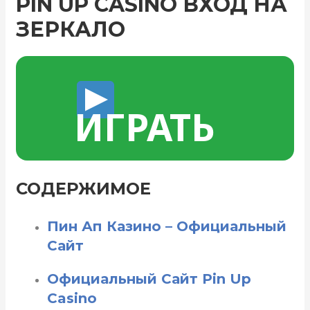
PIN UP CASINO ВХОД НА
ЗЕРКАЛО
ИГРАТЬ
СОДЕРЖИМОЕ
Пин Ап Казино – Официальный
Сайт
Официальный Сайт Pin Up
Casino