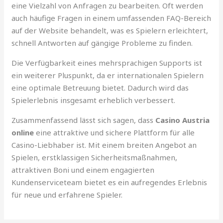
eine Vielzahl von Anfragen zu bearbeiten. Oft werden
auch häufige Fragen in einem umfassenden FAQ-Bereich
auf der Website behandelt, was es Spielern erleichtert,
schnell Antworten auf gängige Probleme zu finden.
Die Verfügbarkeit eines mehrsprachigen Supports ist
ein weiterer Pluspunkt, da er internationalen Spielern
eine optimale Betreuung bietet. Dadurch wird das
Spielerlebnis insgesamt erheblich verbessert.
Zusammenfassend lässt sich sagen, dass
Casino Austria
online
eine attraktive und sichere Plattform für alle
Casino-Liebhaber ist. Mit einem breiten Angebot an
Spielen, erstklassigen Sicherheitsmaßnahmen,
attraktiven Boni und einem engagierten
Kundenserviceteam bietet es ein aufregendes Erlebnis
für neue und erfahrene Spieler.