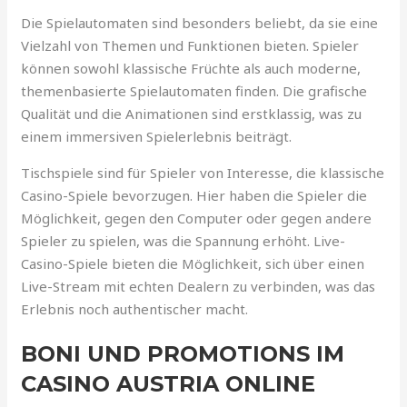
Die Spielautomaten sind besonders beliebt, da sie eine
Vielzahl von Themen und Funktionen bieten. Spieler
können sowohl klassische Früchte als auch moderne,
themenbasierte Spielautomaten finden. Die grafische
Qualität und die Animationen sind erstklassig, was zu
einem immersiven Spielerlebnis beiträgt.
Tischspiele sind für Spieler von Interesse, die klassische
Casino-Spiele bevorzugen. Hier haben die Spieler die
Möglichkeit, gegen den Computer oder gegen andere
Spieler zu spielen, was die Spannung erhöht. Live-
Casino-Spiele bieten die Möglichkeit, sich über einen
Live-Stream mit echten Dealern zu verbinden, was das
Erlebnis noch authentischer macht.
BONI UND PROMOTIONS IM
CASINO AUSTRIA ONLINE