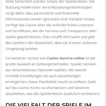
hohe Sicherheit und der Schutz der Spielerdaten. Die
Nutzung modernster Verschlüsselungstechnologien
sorgt dafür, dass persönliche und finanzielle
Informationen immer geschützt sind. Darüber hinaus
verfügt das Casino über die erforderlichen Lizenzen
und Zertifikate, die die Fairness und Transparenz aller
Spiele gewährleisten. Dies schafft Vertrauen und gibt
den Spielern die Gewissheit, dass sie in einer sicheren
Umgebung spielen.
Ein weiterer Vorteil von
Casino Austria online
ist die
große Auswahl an Zahlungsmethoden. Spieler können
aus verschiedenen Optionen wählen, die sowohl
schnelle Einzahlungen als auch Auszahlungen
ermöglichen. Diese Flexibilität macht es einfach, Geld
auf das Casino-Konto zu überweisen und Gewinne
abzuheben, was das Spielerlebnis zusätzlich verbessert.
DIE VIELFALT DER SPIELE IM