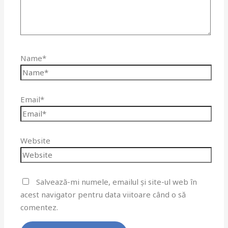
Name*
Email*
Website
Salvează-mi numele, emailul și site-ul web în
acest navigator pentru data viitoare când o să
comentez.