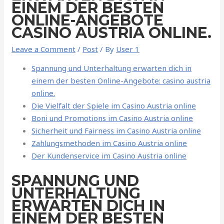
EINEM DER BESTEN
ONLINE-ANGEBOTE
CASINO AUSTRIA ONLINE.
Leave a Comment
/
Post
/ By
User 1
Spannung und Unterhaltung erwarten dich in
einem der besten Online-Angebote: casino austria
online.
Die Vielfalt der Spiele im Casino Austria online
Boni und Promotions im Casino Austria online
Sicherheit und Fairness im Casino Austria online
Zahlungsmethoden im Casino Austria online
Der Kundenservice im Casino Austria online
SPANNUNG UND
UNTERHALTUNG
ERWARTEN DICH IN
EINEM DER BESTEN