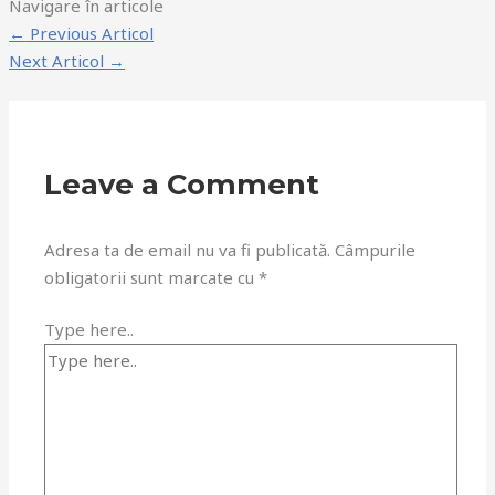
Navigare în articole
←
Previous Articol
Next Articol
→
Leave a Comment
Adresa ta de email nu va fi publicată.
Câmpurile
obligatorii sunt marcate cu
*
Type here..