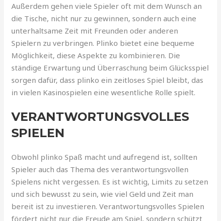
Außerdem gehen viele Spieler oft mit dem Wunsch an
die Tische, nicht nur zu gewinnen, sondern auch eine
unterhaltsame Zeit mit Freunden oder anderen
Spielern zu verbringen. Plinko bietet eine bequeme
Möglichkeit, diese Aspekte zu kombinieren. Die
ständige Erwartung und Überraschung beim Glücksspiel
sorgen dafür, dass plinko ein zeitloses Spiel bleibt, das
in vielen Kasinospielen eine wesentliche Rolle spielt.
VERANTWORTUNGSVOLLES
SPIELEN
Obwohl plinko Spaß macht und aufregend ist, sollten
Spieler auch das Thema des verantwortungsvollen
Spielens nicht vergessen. Es ist wichtig, Limits zu setzen
und sich bewusst zu sein, wie viel Geld und Zeit man
bereit ist zu investieren. Verantwortungsvolles Spielen
fördert nicht nur die Freude am Spiel, sondern schützt