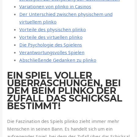
Variationen von plinko in Casinos
Der Unterschied zwischen physischem und
virtuellem plinko
Vorteile des physischen plinko
Vorteile des virtuellen plinko
Die Psychologie des Spielens
Verantwortungsvolles Spielen
Abschließende Gedanken zu plinko
EIN SPIEL VOLLER
ÜBERRASCHUNGEN, BEI
DEM BEIM PLINKO DER
ZUFALL DAS SCHICKSAL
BESTIMMT!
Die Faszination des Spiels plinko zieht immer mehr
Menschen in seinen Bann. Es handelt sich um ein
aufregendes Spiel, bei dem der Zufall über das Schicksal