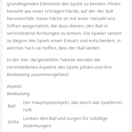
grundlegenden Elemente des Spiels zu kennen. Plinko
besteht aus einer schrägen Fläche, auf der der Ball
herunterfällt. Diese Fläche ist mit einer Vielzahl von
Stiften ausgestattet, die dazu dienen, den Ball in
verschiedene Richtungen zu lenken. Die Spieler setzen
zu Beginn des Spiels einen Einsatz und entscheiden, in
welches Fach sie hoffen, dass der Ball landet.
In der hier dargestellten Tabelle werden die
verschiedenen Aspekte des Spiels plinko und ihre
Bedeutung zusammengefasst:
Aspekt
Bedeutung
Der Hauptspielobjekt, das durch das Spielbrett
Ball
rollt.
Lenken den Ball und sorgen für zufällige
Stifte
Ablenkungen.