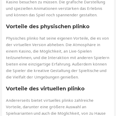
Kasino besuchen zu müssen. Die grafische Darstellung
und speziellen Animationen verstärken das Erlebnis
und können das Spiel noch spannender gestalten.
Vorteile des physischen plinko
Physisches plinko hat seine eigenen Vorteile, die es von
der virtuellen Version abheben. Die Atmosphäre in
einem Kasino, die Möglichkeit, an Live-Spielen
teilzunehmen, und die Interaktion mit anderen Spielern
bieten eine einzigartige Erfahrung. Außerdem können
die Spieler die kreative Gestaltung der Spieltische und
die Vielfalt der Umgebungen genießen.
Vorteile des virtuellen plinko
Andererseits bietet virtuelles plinko zahlreiche
Vorteile, darunter eine größere Auswahl an
Spielvarianten und auch die Möglichkeit, von zu Hause