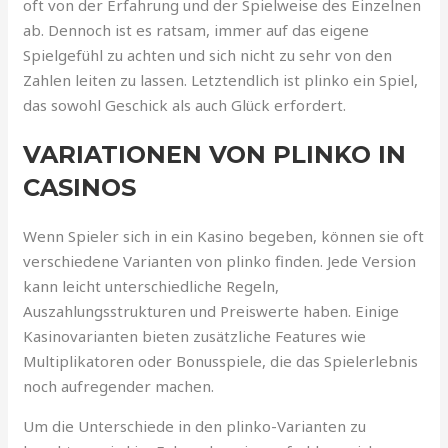
oft von der Erfahrung und der Spielweise des Einzelnen
ab. Dennoch ist es ratsam, immer auf das eigene
Spielgefühl zu achten und sich nicht zu sehr von den
Zahlen leiten zu lassen. Letztendlich ist plinko ein Spiel,
das sowohl Geschick als auch Glück erfordert.
VARIATIONEN VON PLINKO IN
CASINOS
Wenn Spieler sich in ein Kasino begeben, können sie oft
verschiedene Varianten von plinko finden. Jede Version
kann leicht unterschiedliche Regeln,
Auszahlungsstrukturen und Preiswerte haben. Einige
Kasinovarianten bieten zusätzliche Features wie
Multiplikatoren oder Bonusspiele, die das Spielerlebnis
noch aufregender machen.
Um die Unterschiede in den plinko-Varianten zu