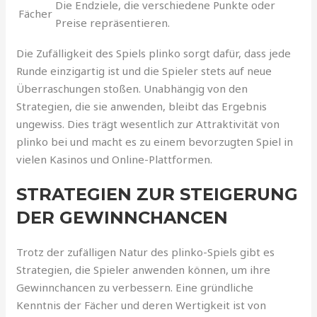
Die Endziele, die verschiedene Punkte oder
Fächer
Preise repräsentieren.
Die Zufälligkeit des Spiels plinko sorgt dafür, dass jede
Runde einzigartig ist und die Spieler stets auf neue
Überraschungen stoßen. Unabhängig von den
Strategien, die sie anwenden, bleibt das Ergebnis
ungewiss. Dies trägt wesentlich zur Attraktivität von
plinko bei und macht es zu einem bevorzugten Spiel in
vielen Kasinos und Online-Plattformen.
STRATEGIEN ZUR STEIGERUNG
DER GEWINNCHANCEN
Trotz der zufälligen Natur des plinko-Spiels gibt es
Strategien, die Spieler anwenden können, um ihre
Gewinnchancen zu verbessern. Eine gründliche
Kenntnis der Fächer und deren Wertigkeit ist von