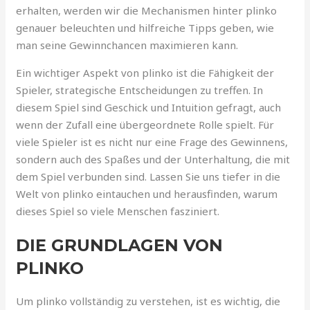
erhalten, werden wir die Mechanismen hinter plinko
genauer beleuchten und hilfreiche Tipps geben, wie
man seine Gewinnchancen maximieren kann.
Ein wichtiger Aspekt von plinko ist die Fähigkeit der
Spieler, strategische Entscheidungen zu treffen. In
diesem Spiel sind Geschick und Intuition gefragt, auch
wenn der Zufall eine übergeordnete Rolle spielt. Für
viele Spieler ist es nicht nur eine Frage des Gewinnens,
sondern auch des Spaßes und der Unterhaltung, die mit
dem Spiel verbunden sind. Lassen Sie uns tiefer in die
Welt von plinko eintauchen und herausfinden, warum
dieses Spiel so viele Menschen fasziniert.
DIE GRUNDLAGEN VON
PLINKO
Um plinko vollständig zu verstehen, ist es wichtig, die