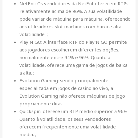
NetEnt: Os vendedores da NetEnt oferecem RTPs
relativamente acima de 96%. A sua volatilidade
pode variar de máquina para máquina, oferecendo
aos utilizadores slot machines com baixa e alta
volatilidade. ;
Play’N GO: A interface RTP do Play’N GO permite
aos jogadores escolherem diferentes opções,
normalmente entre 94% e 96%. Quanto à
volatilidade, oferece uma gama de jogos de baixa
a alta. ;
Evolution Gaming: sendo principalmente
especializada em jogos de casino ao vivo, a
Evolution Gaming não oferece máquinas de jogo
propriamente ditas. ;
Quickspin: oferece um RTP médio superior a 96%.
Quanto à volatilidade, os seus vendedores
oferecem frequentemente uma volatilidade
média. ;