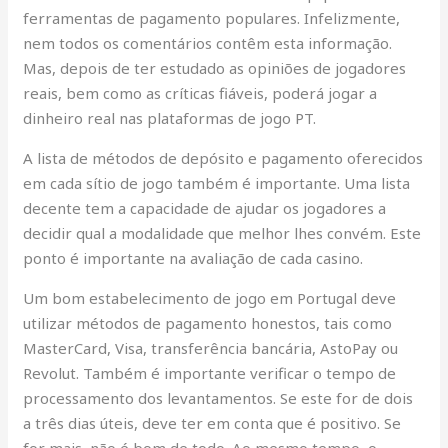
ferramentas de pagamento populares. Infelizmente,
nem todos os comentários contêm esta informação.
Mas, depois de ter estudado as opiniões de jogadores
reais, bem como as críticas fiáveis, poderá jogar a
dinheiro real nas plataformas de jogo PT.
A lista de métodos de depósito e pagamento oferecidos
em cada sítio de jogo também é importante. Uma lista
decente tem a capacidade de ajudar os jogadores a
decidir qual a modalidade que melhor lhes convém. Este
ponto é importante na avaliação de cada casino.
Um bom estabelecimento de jogo em Portugal deve
utilizar métodos de pagamento honestos, tais como
MasterCard, Visa, transferência bancária, AstoPay ou
Revolut. Também é importante verificar o tempo de
processamento dos levantamentos. Se este for de dois
a três dias úteis, deve ter em conta que é positivo. Se
for mais, não é bom de todo. Ao mesmo tempo, o