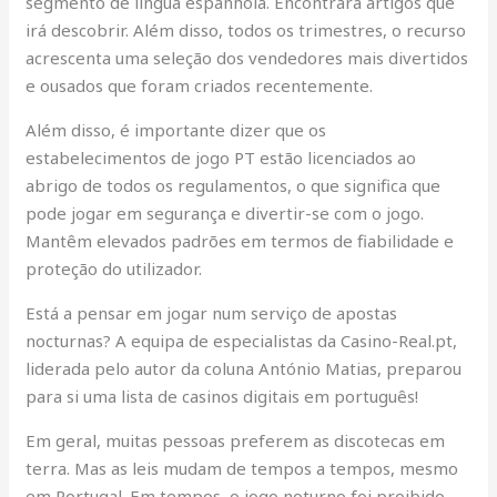
segmento de língua espanhola. Encontrará artigos que
irá descobrir. Além disso, todos os trimestres, o recurso
acrescenta uma seleção dos vendedores mais divertidos
e ousados que foram criados recentemente.
Além disso, é importante dizer que os
estabelecimentos de jogo PT estão licenciados ao
abrigo de todos os regulamentos, o que significa que
pode jogar em segurança e divertir-se com o jogo.
Mantêm elevados padrões em termos de fiabilidade e
proteção do utilizador.
Está a pensar em jogar num serviço de apostas
nocturnas? A equipa de especialistas da Casino-Real.pt,
liderada pelo autor da coluna António Matias, preparou
para si uma lista de casinos digitais em português!
Em geral, muitas pessoas preferem as discotecas em
terra. Mas as leis mudam de tempos a tempos, mesmo
em Portugal. Em tempos, o jogo noturno foi proibido.