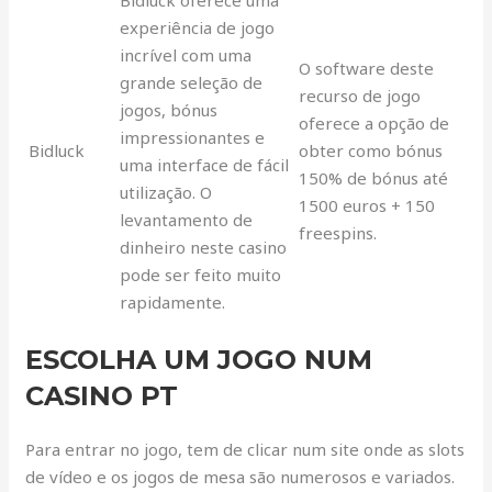
Bidluck oferece uma
experiência de jogo
incrível com uma
O software deste
grande seleção de
recurso de jogo
jogos, bónus
oferece a opção de
impressionantes e
Bidluck
obter como bónus
uma interface de fácil
150% de bónus até
utilização. O
1500 euros + 150
levantamento de
freespins.
dinheiro neste casino
pode ser feito muito
rapidamente.
ESCOLHA UM JOGO NUM
CASINO PT
Para entrar no jogo, tem de clicar num site onde as slots
de vídeo e os jogos de mesa são numerosos e variados.