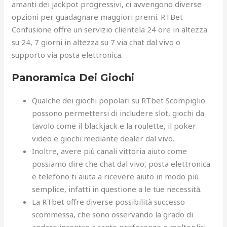
amanti dei jackpot progressivi, ci avvengono diverse
opzioni per guadagnare maggiori premi. RTBet
Confusione offre un servizio clientela 24 ore in altezza
su 24, 7 giorni in altezza su 7 via chat dal vivo o
supporto via posta elettronica.
Panoramica Dei Giochi
Qualche dei giochi popolari su RTbet Scompiglio
possono permettersi di includere slot, giochi da
tavolo come il blackjack e la roulette, il poker
video e giochi mediante dealer dal vivo.
Inoltre, avere più canali vittoria aiuto come
possiamo dire che chat dal vivo, posta elettronica
e telefono ti aiuta a ricevere aiuto in modo più
semplice, infatti in questione a le tue necessità.
La RTbet offre diverse possibilità successo
scommessa, che sono osservando la grado di
andare incontro a tante preferenze e molteplici