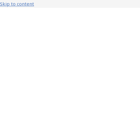
Skip to content