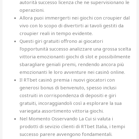
autorità successo licenza che ne supervisionano le
operazioni.
Allora puoi immergerti nei giochi con croupier dal
vivo con lo scopo di divertirti ai tavoli gestiti da
croupier reali in tempo evidente.
Questi giri gratuiti offrono ai giocatori
l’opportunità successo analizzare una grossa scelta
vittoria emozionanti giochi di slot e possibilmente
sbaragliare geniali premi, rendendo ancora più
emozionanti le loro avventure nei casinò online.
Il RTbet casinò premia i nuovi giocatori con
generosi bonus di benvenuto, spesso inclusi
costruiti in corrispondenza di depositi e giri
gratuiti, incoraggiandoli così a esplorare la sua
variegata assortimento vittoria giochi.
Nel Momento Osservando La Cui si valuta i
prodotti di sevizio clienti di RTbet Italia, i tempi
successo parere avvengono fondamentali.