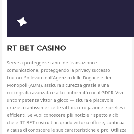
RT BET CASINO
Serve a proteggere tante de transazioni e
comunicazione, proteggendo la privacy successo
fruitori. Sollevato dall’Agenzia delle Dogane e dei
Monopoli (ADM), assicura sicurezza grazie a una
crittografia avanzata e alla conformità con il GDPR. Vivi
un’competenza vittoria gioco — sicura e piacevole
grazie a tantissime scelte vittoria erogazione e prelievi
efficienti. Se vuoi conoscere più notizie rispetto a ciò
che è RT BET costruiti in grado vittoria offrire, continua
a causa di conoscere le sue caratteristiche e pro. Utilizza