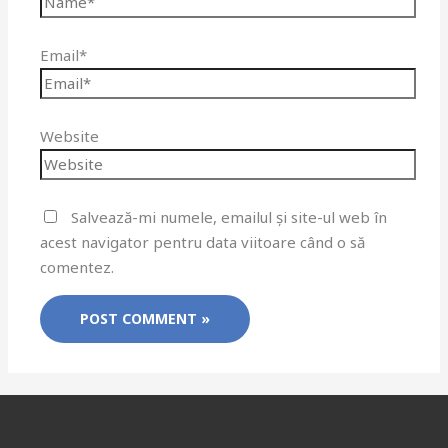
Email*
Website
Salvează-mi numele, emailul și site-ul web în
acest navigator pentru data viitoare când o să
comentez.