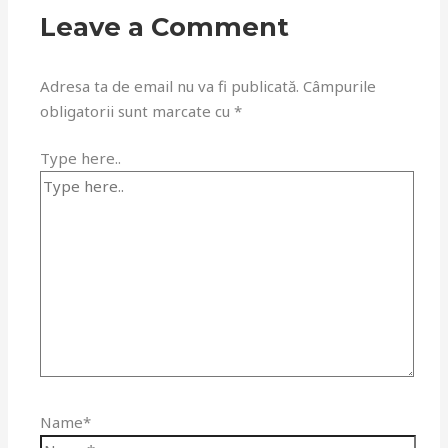
Leave a Comment
Adresa ta de email nu va fi publicată.
Câmpurile
obligatorii sunt marcate cu
*
Type here..
Name*