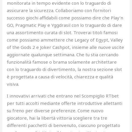
monitorata in tempo evidente con lo traguardo di
assicurare la sicurezza. Collaboriamo con fornitori
successo giochi affidabili come possiamo dire che Play’n
GO, Pragmatic Play e Yggdrasil con lo traguardo di dare
una assortimento curata di slot. Troverai titoli famosi
come possiamo ammettere che Legacy of Egypt, Valley
of the Gods 2 e Joker Cashpot, insieme alle nuove uscite
aggiornate qualunque settimana. Che tu stia cercando
funzionalità famose o brama solamente architettare
con lo traguardo di divertimento, la nostra sezione slot
è progettata a causa di velocità, chiarezza e qualità
visiva.
I innovativi arrivati che entrano nel Scompiglio RTbet
per tutti accolti mediante offerte introduttive allettanti
su freno per diverse preferenze. Come nuovo
giocatore, hai la libertà vittoria scegliere tra tre
differenti pacchetti di benvenuto, ciascuno progettato