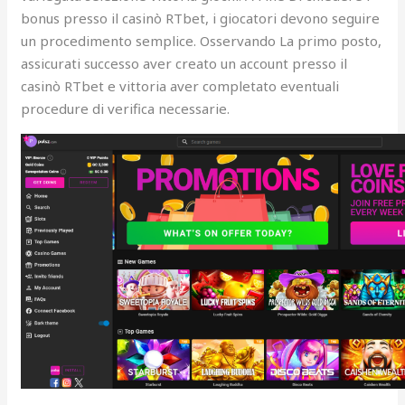
bonus presso il casinò RTbet, i giocatori devono seguire
un procedimento semplice. Osservando La primo posto,
assicurati successo aver creato un account presso il
casinò RTbet e vittoria aver completato eventuali
procedure di verifica necessarie.