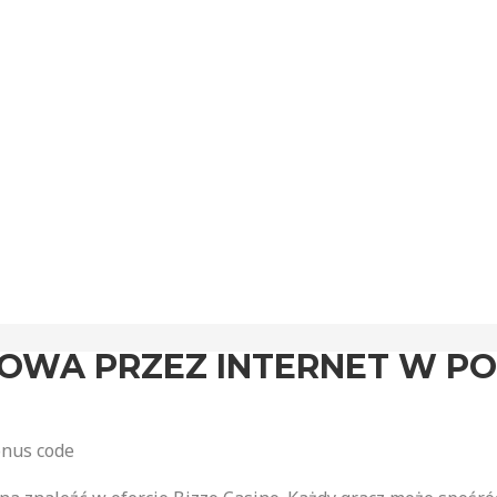
OWA PRZEZ INTERNET W PO