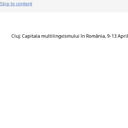
Skip to content
Cluj: Capitala multilingvismului în România, 9-13 Apri