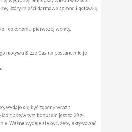
ej wygranej. Najlepszy zakład w czasie
lny, który mieści darmowe spinne i gotówkę.
ie i dokonaniu pierwszej wpłaty.
go motywu Bizzo Casino postanowiło je
e.
o, wydaje się być zgodny wraz z
ład z aktywnym bonusem jest to 20 zł.
nie. Ważne wydaje się być, żeby aktywować