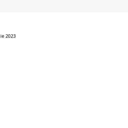
lie 2023