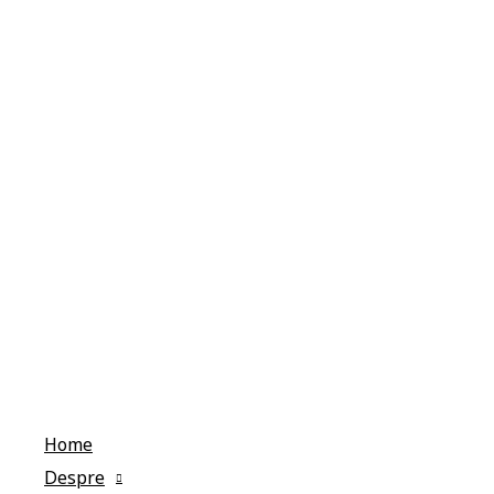
Home
Despre