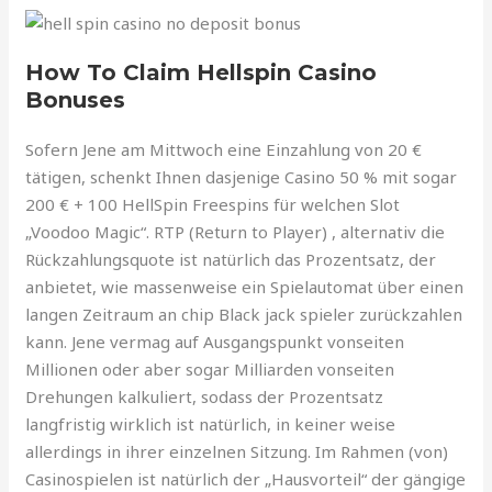
How To Claim Hellspin Casino
Bonuses
Sofern Jene am Mittwoch eine Einzahlung von 20 €
tätigen, schenkt Ihnen dasjenige Casino 50 % mit sogar
200 € + 100 HellSpin Freespins für welchen Slot
„Voodoo Magic“. RTP (Return to Player) , alternativ die
Rückzahlungsquote ist natürlich das Prozentsatz, der
anbietet, wie massenweise ein Spielautomat über einen
langen Zeitraum an chip Black jack spieler zurückzahlen
kann. Jene vermag auf Ausgangspunkt vonseiten
Millionen oder aber sogar Milliarden vonseiten
Drehungen kalkuliert, sodass der Prozentsatz
langfristig wirklich ist natürlich, in keiner weise
allerdings in ihrer einzelnen Sitzung. Im Rahmen (von)
Casinospielen ist natürlich der „Hausvorteil“ der gängige