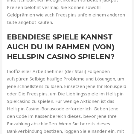
Preisen belohnt vermag. Sie können sowohl
Geldprämien wie auch Freespins unfein einem anderen
Gute angebot kaufen.
EBENDIESE SPIELE KANNST
AUCH DU IM RAHMEN (VON)
HELLSPIN CASINO SPIELEN?
Inoffizieller Arbeitnehmer (der Stasi) Folgenden
aufspüren Selbige häufige Probleme und Lösungen, um
jene schnellstens zu lösen. Einsetzen Jene Ihr Bonusgeld
oder Die Freespins, um Die Lieblingsspiele im Hellspin
Spielcasino zu spielen. Für wenige Aktionen ist das
Hellspin Casino-Bonuscode erforderlich. Geben Jene
den Code im Kassenbereich dieses, bevor Jene Ihre
Einzahlung abschließen. Wenn Sie bereits dieses
Bankverbindung bestizen, loggen Sie einander ein, mit