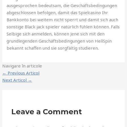
ausgesprochen bedeutsam, die Geschäftsbedingungen
abgeschlossen befolgen, damit das Spielcasino Ihr
Bankkonto bei weitem nicht sperrt und damit sich auch
sonstige Black jack spieler natürlich fühlen können. Falls
Selbige sich anmelden, können Jene sich mit den
grundlegenden Geschäftsbedingungen von HellSpin
bekannt schaffen und sie sorgfältig studieren.
Navigare în articole
←
Previous Articol
Next Articol
→
Leave a Comment