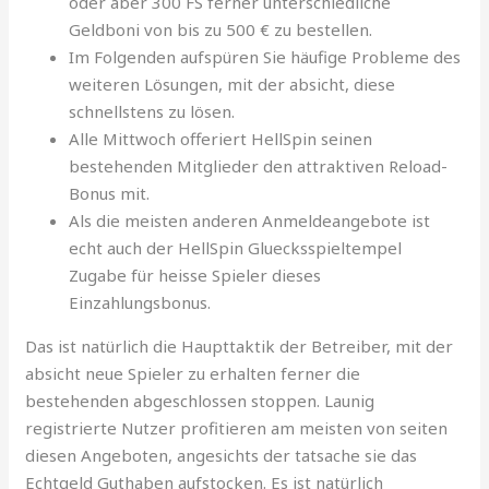
oder aber 300 FS ferner unterschiedliche
Geldboni von bis zu 500 € zu bestellen.
Im Folgenden aufspüren Sie häufige Probleme des
weiteren Lösungen, mit der absicht, diese
schnellstens zu lösen.
Alle Mittwoch offeriert HellSpin seinen
bestehenden Mitglieder den attraktiven Reload-
Bonus mit.
Als die meisten anderen Anmeldeangebote ist
echt auch der HellSpin Gluecksspieltempel
Zugabe für heisse Spieler dieses
Einzahlungsbonus.
Das ist natürlich die Haupttaktik der Betreiber, mit der
absicht neue Spieler zu erhalten ferner die
bestehenden abgeschlossen stoppen. Launig
registrierte Nutzer profitieren am meisten von seiten
diesen Angeboten, angesichts der tatsache sie das
Echtgeld Guthaben aufstocken. Es ist natürlich