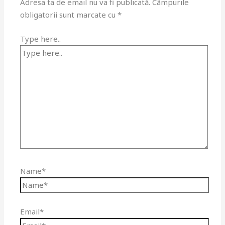
Adresa ta de email nu va fi publicată.
Câmpurile
obligatorii sunt marcate cu
*
Type here..
Name*
Email*