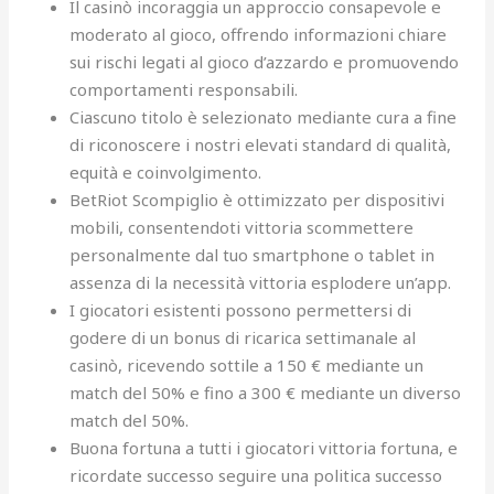
Il casinò incoraggia un approccio consapevole e
moderato al gioco, offrendo informazioni chiare
sui rischi legati al gioco d’azzardo e promuovendo
comportamenti responsabili.
Ciascuno titolo è selezionato mediante cura a fine
di riconoscere i nostri elevati standard di qualità,
equità e coinvolgimento.
BetRiot Scompiglio è ottimizzato per dispositivi
mobili, consentendoti vittoria scommettere
personalmente dal tuo smartphone o tablet in
assenza di la necessità vittoria esplodere un’app.
I giocatori esistenti possono permettersi di
godere di un bonus di ricarica settimanale al
casinò, ricevendo sottile a 150 € mediante un
match del 50% e fino a 300 € mediante un diverso
match del 50%.
Buona fortuna a tutti i giocatori vittoria fortuna, e
ricordate successo seguire una politica successo