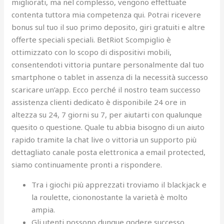
migliorati, ma nel complesso, vengono effettuate
contenta tuttora mia competenza qui. Potrai ricevere
bonus sul tuo il suo primo deposito, giri gratuiti e altre
offerte speciali speciali. BetRiot Scompiglio è
ottimizzato con lo scopo di dispositivi mobili,
consentendoti vittoria puntare personalmente dal tuo
smartphone o tablet in assenza di la necessità successo
scaricare un’app. Ecco perché il nostro team successo
assistenza clienti dedicato è disponibile 24 ore in
altezza su 24, 7 giorni su 7, per aiutarti con qualunque
quesito o questione. Quale tu abbia bisogno di un aiuto
rapido tramite la chat live o vittoria un supporto più
dettagliato canale posta elettronica a email protected,
siamo continuamente pronti a rispondere.
Tra i giochi più apprezzati troviamo il blackjack e
la roulette, ciononostante la varietà è molto
ampia.
Gli utenti possono dunque godere successo