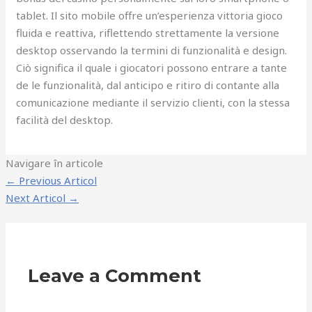
tablet. Il sito mobile offre un’esperienza vittoria gioco
fluida e reattiva, riflettendo strettamente la versione
desktop osservando la termini di funzionalità e design.
Ciò significa il quale i giocatori possono entrare a tante
de le funzionalità, dal anticipo e ritiro di contante alla
comunicazione mediante il servizio clienti, con la stessa
facilità del desktop.
Navigare în articole
←
Previous Articol
Next Articol
→
Leave a Comment