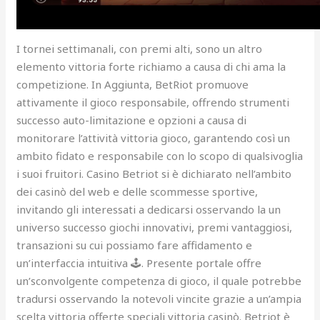
I tornei settimanali, con premi alti, sono un altro
elemento vittoria forte richiamo a causa di chi ama la
competizione. In Aggiunta, BetRiot promuove
attivamente il gioco responsabile, offrendo strumenti
successo auto-limitazione e opzioni a causa di
monitorare l’attività vittoria gioco, garantendo così un
ambito fidato e responsabile con lo scopo di qualsivoglia
i suoi fruitori. Casino Betriot si è dichiarato nell’ambito
dei casinò del web e delle scommesse sportive,
invitando gli interessati a dedicarsi osservando la un
universo successo giochi innovativi, premi vantaggiosi,
transazioni su cui possiamo fare affidamento e
un’interfaccia intuitiva 🕹️. Presente portale offre
un’sconvolgente competenza di gioco, il quale potrebbe
tradursi osservando la notevoli vincite grazie a un’ampia
scelta vittoria offerte speciali vittoria casinò. Betriot è