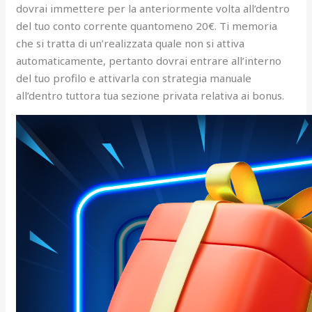
dovrai immettere per la anteriormente volta all’dentro
del tuo conto corrente quantomeno 20€. Ti memoria
che si tratta di un’realizzata quale non si attiva
automaticamente, pertanto dovrai entrare all’interno
del tuo profilo e attivarla con strategia manuale
all’dentro tuttora tua sezione privata relativa ai bonus.