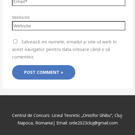
Website
Salvează-mi numele, emailul și site-ul web în
acest navigator pentru data viitoare când o să
comentez.
Centrul de Concurs: Liceul Teoretic „Onisifor Ghibu”, Cluj-
Napoca, Romania| Email: onle2023cluj@gmail.com