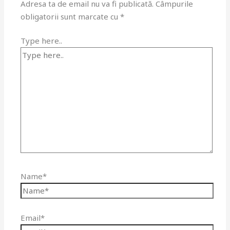
Adresa ta de email nu va fi publicată.
Câmpurile
obligatorii sunt marcate cu
*
Type here..
Name*
Email*