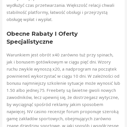
wydłużyć czas przetwarzania. Większość relacji chwali
stabilność platformy, łatwość obsługi i przejrzystą
obsługę wpłat i wypłat.
Obecne Rabaty I Oferty
Specjalistyczne
Warunkiem jest obrót x40 zarówno tuż przy spinach,
jak i bonusem gotówkowym w ciągu pięć dni. Wzory
ruchu zwykle wynoszą x20, a nadprogram na początek
powinieneś wykorzystać w ciągu 10 dni. W zależności od
bonusu najmniejszy szkolenie sytuacje może wynosić lub
1.50 albo jednej.75. Freebety są świetne gwoli nowych
zawodników, lecz upewnij się, że dostrzegasz wytyczne,
by wyciągnąć spośród reklamy jakim sposobem
najwięcej. NV casino recenzje forum proponuje szeroką
gamę zakładów sportowych, obejmujących zarówno
znane dziedziny sportowe, w jaki sposób i współczesne