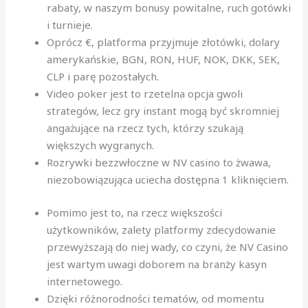
rabaty, w naszym bonusy powitalne, ruch gotówki
i turnieje.
Oprócz €, platforma przyjmuje złotówki, dolary
amerykańskie, BGN, RON, HUF, NOK, DKK, SEK,
CLP i parę pozostałych.
Video poker jest to rzetelna opcja gwoli
strategów, lecz gry instant mogą być skromniej
angażujące na rzecz tych, którzy szukają
większych wygranych.
Rozrywki bezzwłoczne w NV casino to żwawa,
niezobowiązująca uciecha dostępna 1 kliknięciem.
Pomimo jest to, na rzecz większości
użytkowników, zalety platformy zdecydowanie
przewyższają do niej wady, co czyni, że NV Casino
jest wartym uwagi doborem na branży kasyn
internetowego.
Dzięki różnorodności tematów, od momentu