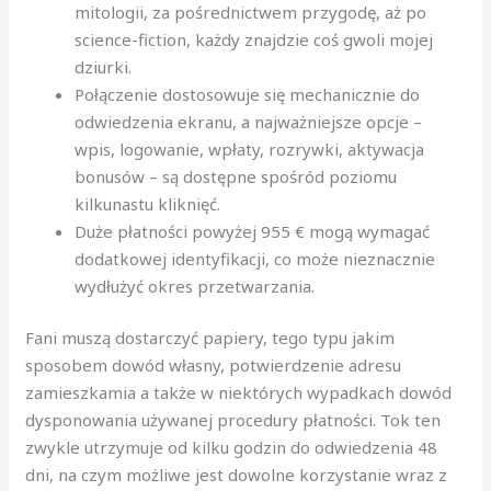
mitologii, za pośrednictwem przygodę, aż po
science-fiction, każdy znajdzie coś gwoli mojej
dziurki.
Połączenie dostosowuje się mechanicznie do
odwiedzenia ekranu, a najważniejsze opcje –
wpis, logowanie, wpłaty, rozrywki, aktywacja
bonusów – są dostępne spośród poziomu
kilkunastu kliknięć.
Duże płatności powyżej 955 € mogą wymagać
dodatkowej identyfikacji, co może nieznacznie
wydłużyć okres przetwarzania.
Fani muszą dostarczyć papiery, tego typu jakim
sposobem dowód własny, potwierdzenie adresu
zamieszkamia a także w niektórych wypadkach dowód
dysponowania używanej procedury płatności. Tok ten
zwykle utrzymuje od kilku godzin do odwiedzenia 48
dni, na czym możliwe jest dowolne korzystanie wraz z