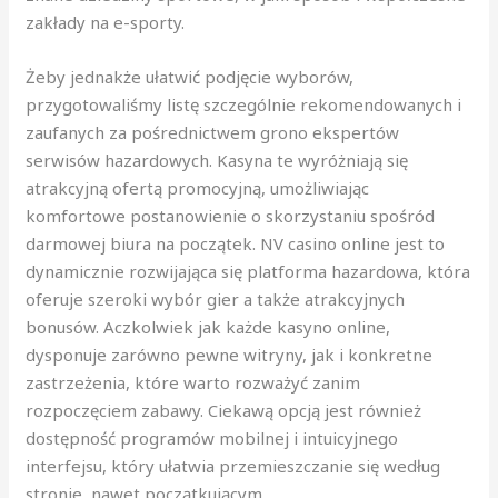
zakłady na e-sporty.
Żeby jednakże ułatwić podjęcie wyborów,
przygotowaliśmy listę szczególnie rekomendowanych i
zaufanych za pośrednictwem grono ekspertów
serwisów hazardowych. Kasyna te wyróżniają się
atrakcyjną ofertą promocyjną, umożliwiając
komfortowe postanowienie o skorzystaniu spośród
darmowej biura na początek. NV casino online jest to
dynamicznie rozwijająca się platforma hazardowa, która
oferuje szeroki wybór gier a także atrakcyjnych
bonusów. Aczkolwiek jak każde kasyno online,
dysponuje zarówno pewne witryny, jak i konkretne
zastrzeżenia, które warto rozważyć zanim
rozpoczęciem zabawy. Ciekawą opcją jest również
dostępność programów mobilnej i intuicyjnego
interfejsu, który ułatwia przemieszczanie się według
stronie, nawet początkującym.