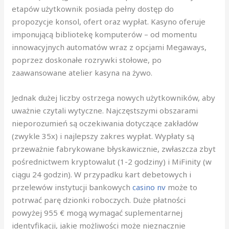
etapów użytkownik posiada pełny dostęp do
propozycje konsol, ofert oraz wypłat. Kasyno oferuje
imponującą bibliotekę komputerów – od momentu
innowacyjnych automatów wraz z opcjami Megaways,
poprzez doskonałe rozrywki stołowe, po
zaawansowane atelier kasyna na żywo.
Jednak dużej liczby ostrzega nowych użytkowników, aby
uważnie czytali wytyczne. Najczęstszymi obszarami
nieporozumień są oczekiwania dotyczące zakładów
(zwykle 35x) i najlepszy zakres wypłat. Wypłaty są
przeważnie fabrykowane błyskawicznie, zwłaszcza zbyt
pośrednictwem kryptowalut (1-2 godziny) i MiFinity (w
ciągu 24 godzin). W przypadku kart debetowych i
przelewów instytucji bankowych
casino nv
może to
potrwać parę dzionki roboczych. Duże płatności
powyżej 955 € mogą wymagać suplementarnej
identyfikacji, jakie możliwości może nieznacznie