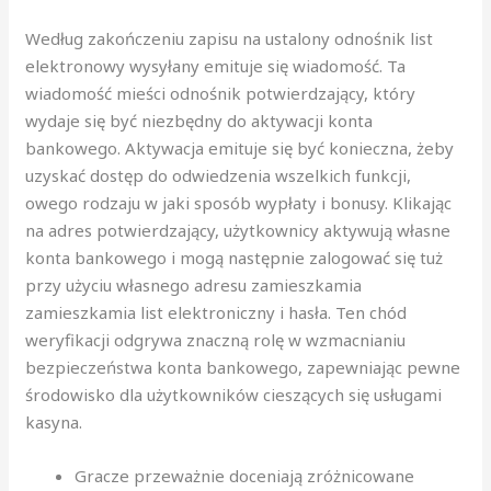
Według zakończeniu zapisu na ustalony odnośnik list
elektronowy wysyłany emituje się wiadomość. Ta
wiadomość mieści odnośnik potwierdzający, który
wydaje się być niezbędny do aktywacji konta
bankowego. Aktywacja emituje się być konieczna, żeby
uzyskać dostęp do odwiedzenia wszelkich funkcji,
owego rodzaju w jaki sposób wypłaty i bonusy. Klikając
na adres potwierdzający, użytkownicy aktywują własne
konta bankowego i mogą następnie zalogować się tuż
przy użyciu własnego adresu zamieszkamia
zamieszkamia list elektroniczny i hasła. Ten chód
weryfikacji odgrywa znaczną rolę w wzmacnianiu
bezpieczeństwa konta bankowego, zapewniając pewne
środowisko dla użytkowników cieszących się usługami
kasyna.
Gracze przeważnie doceniają zróżnicowane