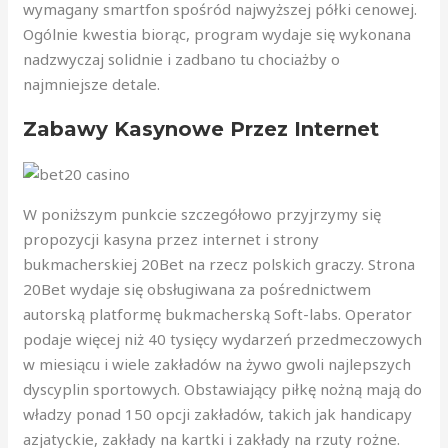
wymagany smartfon spośród najwyższej półki cenowej.
Ogólnie kwestia biorąc, program wydaje się wykonana
nadzwyczaj solidnie i zadbano tu chociażby o
najmniejsze detale.
Zabawy Kasynowe Przez Internet
W poniższym punkcie szczegółowo przyjrzymy się
propozycji kasyna przez internet i strony
bukmacherskiej 20Bet na rzecz polskich graczy. Strona
20Bet wydaje się obsługiwana za pośrednictwem
autorską platformę bukmacherską Soft-labs. Operator
podaje więcej niż 40 tysięcy wydarzeń przedmeczowych
w miesiącu i wiele zakładów na żywo gwoli najlepszych
dyscyplin sportowych. Obstawiający piłkę nożną mają do
władzy ponad 150 opcji zakładów, takich jak handicapy
azjatyckie, zakłady na kartki i zakłady na rzuty rożne.