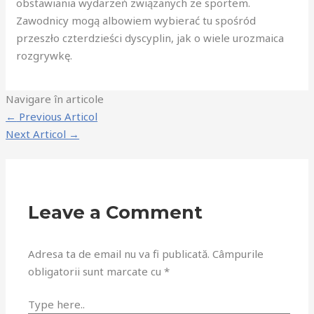
obstawiania wydarzeń związanych ze sportem.
Zawodnicy mogą albowiem wybierać tu spośród
przeszło czterdzieści dyscyplin, jak o wiele urozmaica
rozgrywkę.
Navigare în articole
←
Previous Articol
Next Articol
→
Leave a Comment
Adresa ta de email nu va fi publicată.
Câmpurile
obligatorii sunt marcate cu
*
Type here..