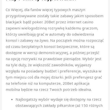
Co Więcej, dla fanów więcej typowych maszyn
przygotowywane zostały takie zabawy jakim sposobem
blackjack bądź poker. 20Bet przez internet casino
zapewni wielogodzinną rozrywkę każdemu graczom,
którzy uwielbiają grać w automaty do odwiedzenia
konsol i zabawy na żywo. Na początek można rozpocząć
od czasu bezpłatnych konsol bezpiecznie, które są
dostępne w wersji demonstracyjnej, a później przejść
na opcję rozrywki na prawdziwe pieniądze. Wybór jest
na tyle duży, że większość zawodników, wyjąwszy
względu na posiadany budżet i preferencje, wyszuka w
tym miejscu coś dla mojej dziurki. Jeśli preferujesz grać
na telefonie niż na komputerze, 20Bet aplikacja
mobilna będzie na rzecz Twoich potrzeb idealna.
Najbogatszy wybór wydaje się dostępny na rzecz
obstawiających zakłady piłkarskie (aż 150 różnych