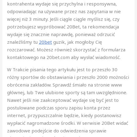
kontrahenta wydaje się przychylna i responsywna,
odpowiadając na używane przez nas zapytania w nie
więcej niż 3 minuty. Jeśli ciągle ciągle myślisz się, czy
potrzebujesz wypróbować 20Bet, ta rekomendacja
wydaje się znacznie naprawdę, ponieważ odrzucić
znaleźliśmy tu
20bet
guzik, jak mogłoby Cię
rozczarować. Możesz również skorzystać z formularza
kontaktowego na 20bet.com aby wysłać wiadomość.
W Trakcie pisania tego artykułu jest to przeszło 30
różny sportów do obstawiania i przeszło 2000 możności
obrócenia zakładów. Sprawdź śmiało na stronie www
głównej, lub Twe ulubione sporty są tam uwzględnione.
Nawet jeśli nie zaakceptować wydaje się być jest to
postulowane podczas sporu zapisu konta przez
internet, przypuszczalnie będzie, kiedy postanowisz
wypłacić nagromadzone środki. W serwisie 20Bet widać
zawodowe podejście do odwiedzenia sprawie