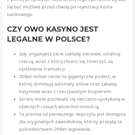
się być możliwe przed chwilą po rejestracji konta
bankowego.
CZY OWO KASYNO JEST
LEGALNE W POLSCE?
Gdy angażujesz się w zakłady sieciowe, ostatnią
rzeczą, wraz z którą chcesz się zmierzyć, są
opóźnienia transakcji.
20Bet online casino to gigantyczna podest, w
której dominują automaty online oraz zabawy
kasynowe wraz z rzeczywistym krupierem.
Serwis może pochwalić się nieczęsto spotykaną w
obecnych czasach wszechstronnością.
Ta premia od pierwszego depozytu jest dostępna
dla oryginalnych zawodników, którzy przejdą za
pośrednictwem 20Bet logowanie.