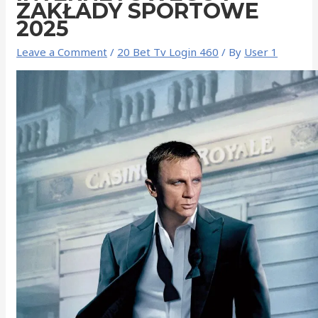
ZAKŁADY SPORTOWE
2025
Leave a Comment
/
20 Bet Tv Login 460
/ By
User 1