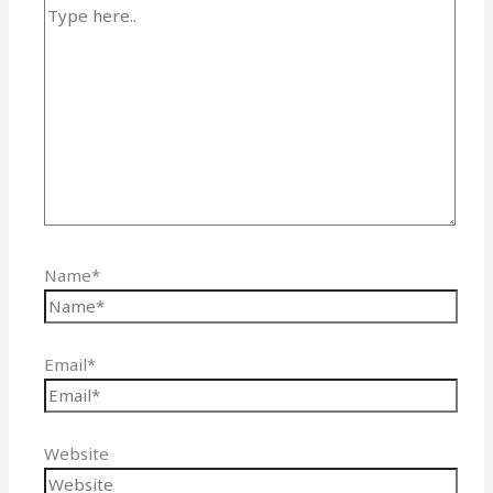
Name*
Email*
Website