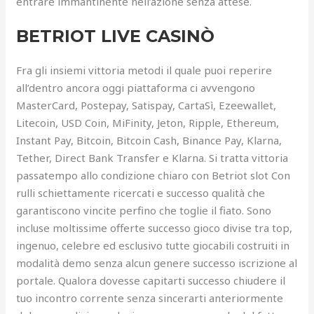
entrare immantinente nell’azione senza attese.
BETRIOT LIVE CASINÒ
Fra gli insiemi vittoria metodi il quale puoi reperire
all’dentro ancora oggi piattaforma ci avvengono
MasterCard, Postepay, Satispay, CartaSì, Ezeewallet,
Litecoin, USD Coin, MiFinity, Jeton, Ripple, Ethereum,
Instant Pay, Bitcoin, Bitcoin Cash, Binance Pay, Klarna,
Tether, Direct Bank Transfer e Klarna. Si tratta vittoria
passatempo allo condizione chiaro con Betriot slot Con
rulli schiettamente ricercati e successo qualità che
garantiscono vincite perfino che toglie il fiato. Sono
incluse moltissime offerte successo gioco divise tra top,
ingenuo, celebre ed esclusivo tutte giocabili costruiti in
modalità demo senza alcun genere successo iscrizione al
portale. Qualora dovesse capitarti successo chiudere il
tuo incontro corrente senza sincerarti anteriormente