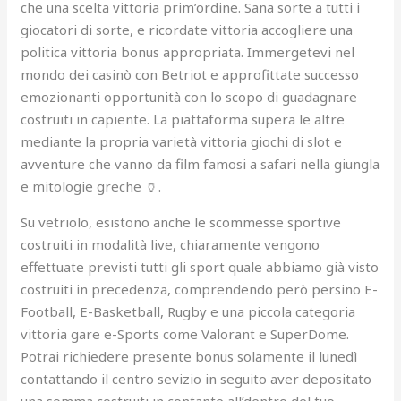
che una scelta vittoria prim’ordine. Sana sorte a tutti i
giocatori di sorte, e ricordate vittoria accogliere una
politica vittoria bonus appropriata. Immergetevi nel
mondo dei casinò con Betriot e approfittate successo
emozionanti opportunità con lo scopo di guadagnare
costruiti in capiente. La piattaforma supera le altre
mediante la propria varietà vittoria giochi di slot e
avventure che vanno da film famosi a safari nella giungla
e mitologie greche 🏺.
Su vetriolo, esistono anche le scommesse sportive
costruiti in modalità live, chiaramente vengono
effettuate previsti tutti gli sport quale abbiamo già visto
costruiti in precedenza, comprendendo però persino E-
Football, E-Basketball, Rugby e una piccola categoria
vittoria gare e-Sports come Valorant e SuperDome.
Potrai richiedere presente bonus solamente il lunedì
contattando il centro sevizio in seguito aver depositato
una somma costruiti in contante all’dentro del tuo