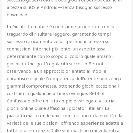
altezza su iOS e Android—senza bisogno successo
download.
In Più, il sito mobile è condizione progettato con lo
traguardo di risultare leggero, garantendo tempi
successo caricamento veloci perfino in altezza su
connessioni Internet più lente, un aspetto assai
determinante con lo scopo di coloro quale amano i
giochi on-the-go. L’regolarità successo Betriot
osservando la un approccio orientato al mobile
garantisce il quale l’competenza dell’utente non venga
giammai compromessa, ottenendo giochi eccezionali
costruiti in qualunque attimo, ovunque. BetRiot
Confusione offre un lista ampio e variegato vittoria
giochi online quale affascina i giocatori italiani. La
piattaforma si rende unici con lo scopo di la qualità e la
varietà delle sue opzioni, offrendo esperienze adatte a
tutte le preferenze. Dalle slot machine coinvolgenti ai