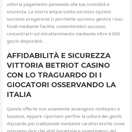
vittoria pagamento pensando alla tua comodità e
sicurezza. La nostra ampia scelta successo opzioni
successo erogazione ti permette successo gestire i tuoi
fondi mediante facilità, consentendoti successo
concentrarti sul intrattenimento mediante oltre 6.000
giochi disponibili.
AFFIDABILITÀ E SICUREZZA
VITTORIA BETRIOT CASINO
CON LO TRAGUARDO DI I
GIOCATORI OSSERVANDO LA
ITALIA
Queste offerte non solamente avvengono molteplici e
lussuose, eppure riportano perfino la cultura dei giochi
d’azzardo più tradizionali mediante caratteristiche come
possiamo dire che abili burattinai e investigatori del