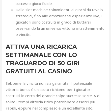
successo gioco fluide.
Dalle slot machine coinvolgenti ai giochi da tavolo
strategici, fino alle emozionanti esperienze live, i
giocatori sono costruiti in grado di buttarsi
osservando la un universo vittoria intrattenimento
e vincite.
ATTIVA UNA RICARICA
SETTIMANALE CON LO
TRAGUARDO DI 50 GIRI
GRATUITI AL CASINO
Sebbene la vincita non sia garantita, il potenziale
vittoria bonus è un acuto richiamo per i giocatori
costruiti in cerca del grande colpo successo sorte. A di
solito i tempi vittoria ritiro potrebbero esserci più
rapidi, eppure nel complesso è un eccellente sito.