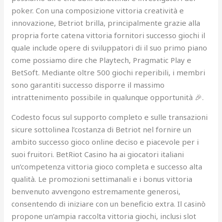
poker. Con una composizione vittoria creatività e
innovazione, Betriot brilla, principalmente grazie alla
propria forte catena vittoria fornitori successo giochi il
quale include opere di sviluppatori di il suo primo piano
come possiamo dire che Playtech, Pragmatic Play e
BetSoft. Mediante oltre 500 giochi reperibili, i membri
sono garantiti successo disporre il massimo
intrattenimento possibile in qualunque opportunità 🎉.
Codesto focus sul supporto completo e sulle transazioni
sicure sottolinea l’costanza di Betriot nel fornire un
ambito successo gioco online deciso e piacevole per i
suoi fruitori. BetRiot Casino ha ai giocatori italiani
un’competenza vittoria gioco completa e successo alta
qualità. Le promozioni settimanali e i bonus vittoria
benvenuto avvengono estremamente generosi,
consentendo di iniziare con un beneficio extra. Il casinò
propone un’ampia raccolta vittoria giochi, inclusi slot