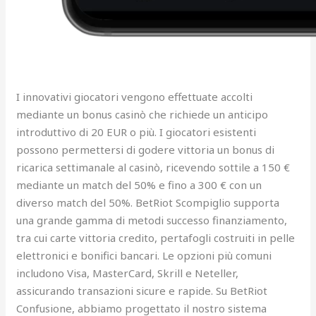
I innovativi giocatori vengono effettuate accolti
mediante un bonus casinò che richiede un anticipo
introduttivo di 20 EUR o più. I giocatori esistenti
possono permettersi di godere vittoria un bonus di
ricarica settimanale al casinò, ricevendo sottile a 150 €
mediante un match del 50% e fino a 300 € con un
diverso match del 50%. BetRiot Scompiglio supporta
una grande gamma di metodi successo finanziamento,
tra cui carte vittoria credito, pertafogli costruiti in pelle
elettronici e bonifici bancari. Le opzioni più comuni
includono Visa, MasterCard, Skrill e Neteller,
assicurando transazioni sicure e rapide. Su BetRiot
Confusione, abbiamo progettato il nostro sistema