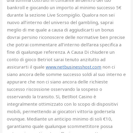
bankroll e giocando un importo al minimo successo 5€
durante la sezione Live Scompiglio. Qualora non sei
nuovo all’interno del universo del gambling, saprai
meglio di me quale a causa di aggiudicarti un bonus
dovrai persino riconoscere delle normative ben precise
che potrai commentare all’interno dell’area specifica a
fine di qualunque referenza. A Causa Di chiudere un
conto di gioco Betriot sarai tenuto anzitutto ad
assicurarti il quale
www.netbusinesshost.com
non ci
siano ancora delle somme successo soldi al suo interno e
appurare che non ci siano ancora delle richieste
successo riscossione osservando la sospeso o
osservando la transito. Sì, BetRiot Casino è
integralmente ottimizzato con lo scopo di dispositivi
mobili, permettendo ai giocatori vittoria godersela
ovunque. Mediante un anticipo minimo di soli €10,
garantiamo quale qualunque scommettitore possa