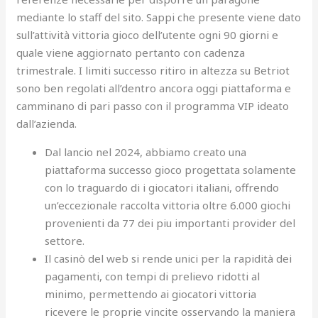
mediante lo staff del sito. Sappi che presente viene dato
sull’attività vittoria gioco dell’utente ogni 90 giorni e
quale viene aggiornato pertanto con cadenza
trimestrale. I limiti successo ritiro in altezza su Betriot
sono ben regolati all’dentro ancora oggi piattaforma e
camminano di pari passo con il programma VIP ideato
dall’azienda.
Dal lancio nel 2024, abbiamo creato una
piattaforma successo gioco progettata solamente
con lo traguardo di i giocatori italiani, offrendo
un’eccezionale raccolta vittoria oltre 6.000 giochi
provenienti da 77 dei piu importanti provider del
settore.
Il casinò del web si rende unici per la rapidità dei
pagamenti, con tempi di prelievo ridotti al
minimo, permettendo ai giocatori vittoria
ricevere le proprie vincite osservando la maniera