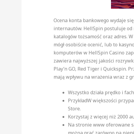
Ocena konta bankowego wydaje się
internautów. HellSpin postuluje o
katalogów tożsamość oraz adres. W n
mógł osobiście ocenić, lub to kasyn
komputerów w HellSpin Casino zapew
zawiera najwyższej jakości rozrywk
Play’n GO, Red Tiger i Quickspin. 
mają wpływu na wrażenia wraz z gr
Wszystko działa prędko i fac
PrzykładW większości przyp
Store.
Korzystaj z więcej niż 2000 
Na stronie www oferowane są 
można grać zarówno na pieni