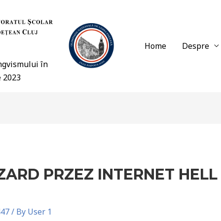
Home
Despre
ingvismului în
e 2023
ARD PRZEZ INTERNET HELL
447
/ By
User 1