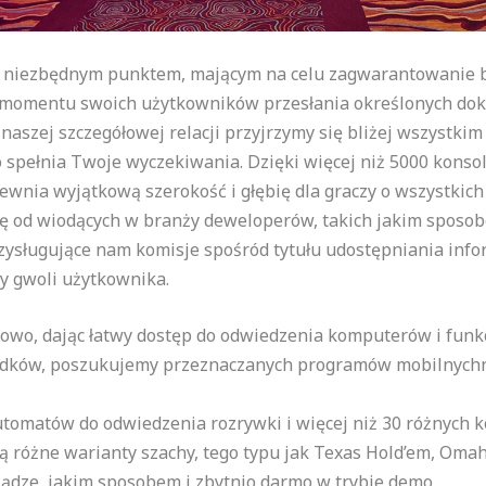
 niezbędnym punktem, mającym na celu zagwarantowanie b
d momentu swoich użytkowników przesłania określonych do
aszej szczegółowej relacji przyjrzymy się bliżej wszystkim
o spełnia Twoje wyczekiwania. Dzięki więcej niż 5000 konso
nia wyjątkową szerokość i głębię dla graczy o wszystkich 
ę od wiodących w branży deweloperów, takich jakim sposobe
Przysługujące nam komisje spośród tytułu udostępniania inf
y gwoli użytkownika.
howo, dając łatwy dostęp do odwiedzenia komputerów i funkc
adków, poszukujemy przeznaczanych programów mobilnychna
automatów do odwiedzenia rozrywki i więcej niż 30 różnych 
różne warianty szachy, tego typu jak Texas Hold’em, Omah
ądze, jakim sposobem i zbytnio darmo w trybie demo.