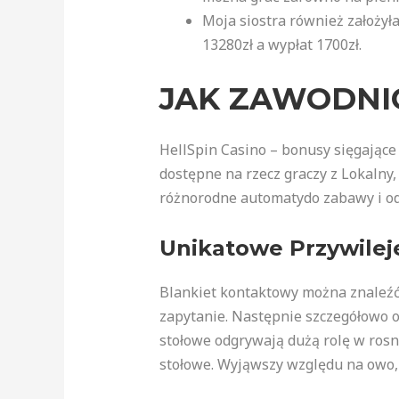
Moja siostra również założył
13280zł a wypłat 1700zł.
JAK ZAWODNIC
HellSpin Casino – bonusy sięgające
dostępne na rzecz graczy z Lokalny
różnorodne automatydo zabawy i od
Unikatowe Przywileje
Blankiet kontaktowy można znaleźć 
zapytanie. Następnie szczegółowo o
stołowe odgrywają dużą rolę w ros
stołowe. Wyjąwszy względu na owo, 