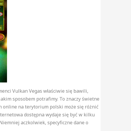
menci Vulkan Vegas właściwie się bawili,
jakim sposobem potrafimy. To znaczy świetne
h online na terytorium polski może się różnić
nternetowa dostępna wydaje się być w kilku
 Niemniej aczkolwiek, specyficzne dane o