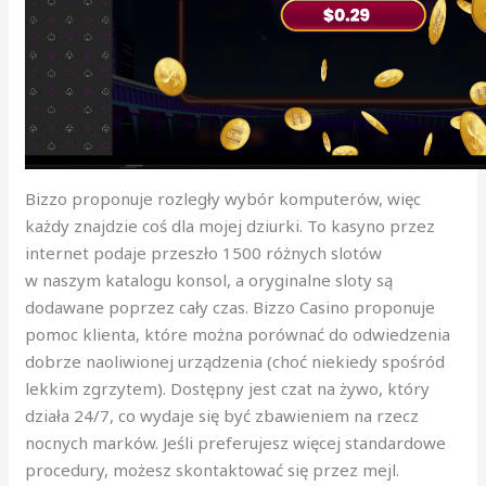
Bizzo proponuje rozległy wybór komputerów, więc
każdy znajdzie coś dla mojej dziurki. To kasyno przez
internet podaje przeszło 1500 różnych slotów
w naszym katalogu konsol, a oryginalne sloty są
dodawane poprzez cały czas. Bizzo Casino proponuje
pomoc klienta, które można porównać do odwiedzenia
dobrze naoliwionej urządzenia (choć niekiedy spośród
lekkim zgrzytem). Dostępny jest czat na żywo, który
działa 24/7, co wydaje się być zbawieniem na rzecz
nocnych marków. Jeśli preferujesz więcej standardowe
procedury, możesz skontaktować się przez mejl.