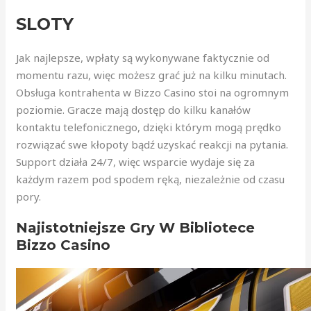
SLOTY
Jak najlepsze, wpłaty są wykonywane faktycznie od
momentu razu, więc możesz grać już na kilku minutach.
Obsługa kontrahenta w Bizzo Casino stoi na ogromnym
poziomie. Gracze mają dostęp do kilku kanałów
kontaktu telefonicznego, dzięki którym mogą prędko
rozwiązać swe kłopoty bądź uzyskać reakcji na pytania.
Support działa 24/7, więc wsparcie wydaje się za
każdym razem pod spodem ręką, niezależnie od czasu
pory.
Najistotniejsze Gry W Bibliotece
Bizzo Casino