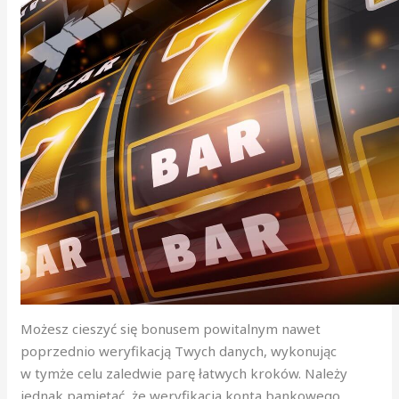
Możesz cieszyć się bonusem powitalnym nawet
poprzednio weryfikacją Twych danych, wykonując
w tymże celu zaledwie parę łatwych kroków. Należy
jednak pamiętać, że weryfikacja konta bankowego