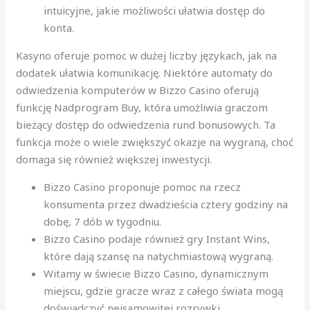
intuicyjne, jakie możliwości ułatwia dostęp do
konta.
Kasyno oferuje pomoc w dużej liczby językach, jak na
dodatek ułatwia komunikację. Niektóre automaty do
odwiedzenia komputerów w Bizzo Casino oferują
funkcję Nadprogram Buy, która umożliwia graczom
bieżący dostęp do odwiedzenia rund bonusowych. Ta
funkcja może o wiele zwiększyć okazje na wygraną, choć
domaga się również większej inwestycji.
Bizzo Casino proponuje pomoc na rzecz
konsumenta przez dwadzieścia cztery godziny na
dobę, 7 dób w tygodniu.
Bizzo Casino podaje również gry Instant Wins,
które dają szansę na natychmiastową wygraną.
Witamy w świecie Bizzo Casino, dynamicznym
miejscu, gdzie gracze wraz z całego świata mogą
doświadczyć neisamowitej rozrywki.