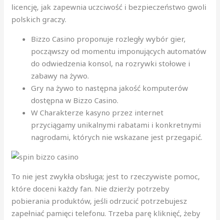
licencję, jak zapewnia uczciwość i bezpieczeństwo gwoli
polskich graczy.
Bizzo Casino proponuje rozległy wybór gier,
począwszy od momentu imponujących automatów
do odwiedzenia konsol, na rozrywki stołowe i
zabawy na żywo.
Gry na żywo to następna jakość komputerów
dostępna w Bizzo Casino.
W Charakterze kasyno przez internet
przyciągamy unikalnymi rabatami i konkretnymi
nagrodami, których nie wskazane jest przegapić.
To nie jest zwykła obsługa; jest to rzeczywiste pomoc,
które doceni każdy fan. Nie dzierży potrzeby
pobierania produktów, jeśli odrzucić potrzebujesz
zapełniać pamięci telefonu. Trzeba parę kliknięć, żeby