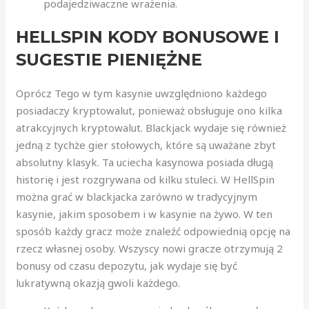
podajedziwaczne wrażenia.
HELLSPIN KODY BONUSOWE I
SUGESTIE PIENIĘŻNE
Oprócz Tego w tym kasynie uwzględniono każdego
posiadaczy kryptowalut, ponieważ obsługuje ono kilka
atrakcyjnych kryptowalut. Blackjack wydaje się również
jedną z tychże gier stołowych, które są uważane zbyt
absolutny klasyk. Ta uciecha kasynowa posiada długą
historię i jest rozgrywana od kilku stuleci. W HellSpin
można grać w blackjacka zarówno w tradycyjnym
kasynie, jakim sposobem i w kasynie na żywo. W ten
sposób każdy gracz może znaleźć odpowiednią opcję na
rzecz własnej osoby. Wszyscy nowi gracze otrzymują 2
bonusy od czasu depozytu, jak wydaje się być
lukratywną okazją gwoli każdego.