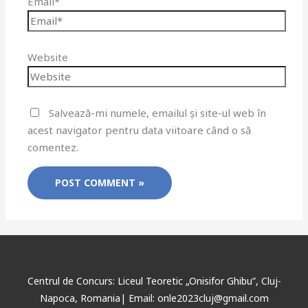
Email*
Website
Salvează-mi numele, emailul și site-ul web în
acest navigator pentru data viitoare când o să
comentez.
Centrul de Concurs: Liceul Teoretic „Onisifor Ghibu”, Cluj-
Napoca, Romania| Email: onle2023cluj@gmail.com