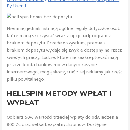
By
User 1
Niemniej jednak, istnieją ogólne reguły dotyczące osób,
które mogą skorzystać wraz z opcji nadprogram z
brakiem depozytu. Przede wszystkim, premia z
brakiem depozytu wydaje się zwykle dostępny na rzecz
świeżych graczy. Ludzie, które nie zaakceptować mają
jeszcze konta bankowego w danym kasynie
internetowego, mogą skorzystać z tej reklamy jak część
pliku powitalnego.
HELLSPIN METODY WPŁAT I
WYPŁAT
Odbierz 50% wartości trzeciej wpłaty do odwiedzenia
800 ZŁ oraz setka bezpłatnychspinów. Dostępne