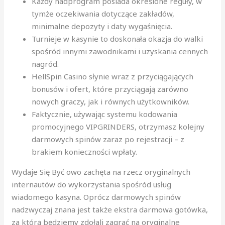
Każdy nadprogram posiada określone reguły, w
tymże oczekiwania dotyczące zakładów,
minimalne depozyty i daty wygaśnięcia.
Turnieje w kasynie to doskonała okazja do walki
spośród innymi zawodnikami i uzyskania cennych
nagród.
HellSpin Casino słynie wraz z przyciągających
bonusów i ofert, które przyciągają zarówno
nowych graczy, jak i równych użytkowników.
Faktycznie, używając systemu kodowania
promocyjnego VIPGRINDERS, otrzymasz kolejny
darmowych spinów zaraz po rejestracji – z
brakiem konieczności wpłaty.
Wydaje Się Być owo zachęta na rzecz oryginalnych
internautów do wykorzystania spośród usług
wiadomego kasyna. Oprócz darmowych spinów
nadzwyczaj znana jest także ekstra darmowa gotówka,
za którą będziemy zdołali zagrać na oryginalne