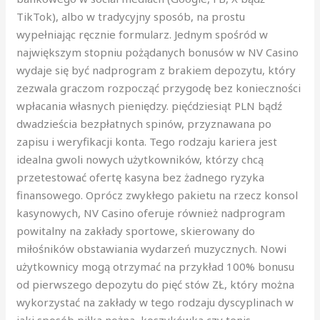
TikTok), albo w tradycyjny sposób, na prostu
wypełniając ręcznie formularz. Jednym spośród w
największym stopniu pożądanych bonusów w NV Casino
wydaje się być nadprogram z brakiem depozytu, który
zezwala graczom rozpocząć przygodę bez konieczności
wpłacania własnych pieniędzy. pięćdziesiąt PLN bądź
dwadzieścia bezpłatnych spinów, przyznawana po
zapisu i weryfikacji konta. Tego rodzaju kariera jest
idealna gwoli nowych użytkowników, którzy chcą
przetestować ofertę kasyna bez żadnego ryzyka
finansowego. Oprócz zwykłego pakietu na rzecz konsol
kasynowych, NV Casino oferuje również nadprogram
powitalny na zakłady sportowe, skierowany do
miłośników obstawiania wydarzeń muzycznych. Nowi
użytkownicy mogą otrzymać na przykład 100% bonusu
od pierwszego depozytu do pięć stów ZŁ, który można
wykorzystać na zakłady w tego rodzaju dyscyplinach w
jaki sposób piłka nożna, koszykówka czy tenis.