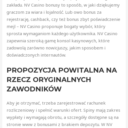
zakładu. NV Casino bonusy to sposób, w jaki dziękujemy
graczom za wiara i lojalność. Lub owo bonus za
rejestrację, cashback, czy też bonus zbyt poświadczenie
mejl – NV Casino proponuje bogaty wybór, który
sprosta wymaganiom każdego użytkownika. NV Casino
zapewnia szeroką gamę konsol kasynowych, które
zadowolą zarówno nowicjuszy, jakim sposobem i
doświadczonych internautów.
PROPOZYCJA POWITALNA NA
RZECZ ORYGINALNYCH
ZAWODNIKÓW
Aby je otrzymać, trzeba zarejestrować rachunek
rozliczeniowy i spełnić warunki ofert. Spiny mają zakres
wypłaty i wymagają obrotu, a szczegóły dostępne są na
stronie www z bonusami z brakiem depozytu. W NV