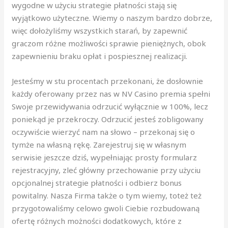
wygodne w użyciu strategie płatności stają się
wyjątkowo użyteczne. Wiemy o naszym bardzo dobrze,
więc dołożyliśmy wszystkich starań, by zapewnić
graczom różne możliwości sprawie pieniężnych, obok
zapewnieniu braku opłat i pospiesznej realizacji.
Jesteśmy w stu procentach przekonani, że dosłownie
każdy oferowany przez nas w NV Casino premia spełni
Swoje przewidywania odrzucić wyłącznie w 100%, lecz
poniekąd je przekroczy. Odrzucić jesteś zobligowany
oczywiście wierzyć nam na słowo – przekonaj się o
tymże na własną rękę. Zarejestruj się w własnym
serwisie jeszcze dziś, wypełniając prosty formularz
rejestracyjny, zleć główny przechowanie przy użyciu
opcjonalnej strategie płatności i odbierz bonus
powitalny. Nasza Firma także o tym wiemy, toteż też
przygotowaliśmy celowo gwoli Ciebie rozbudowaną
ofertę różnych możności dodatkowych, które z