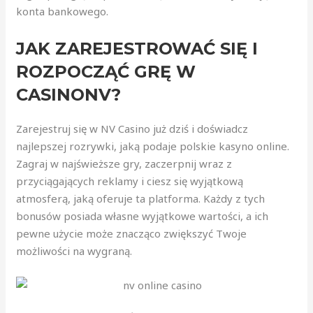
konta bankowego.
JAK ZAREJESTROWAĆ SIĘ I
ROZPOCZĄĆ GRĘ W
CASINONV?
Zarejestruj się w NV Casino już dziś i doświadcz
najlepszej rozrywki, jaką podaje polskie kasyno online.
Zagraj w najświeższe gry, zaczerpnij wraz z
przyciągających reklamy i ciesz się wyjątkową
atmosferą, jaką oferuje ta platforma. Każdy z tych
bonusów posiada własne wyjątkowe wartości, a ich
pewne użycie może znacząco zwiększyć Twoje
możliwości na wygraną.