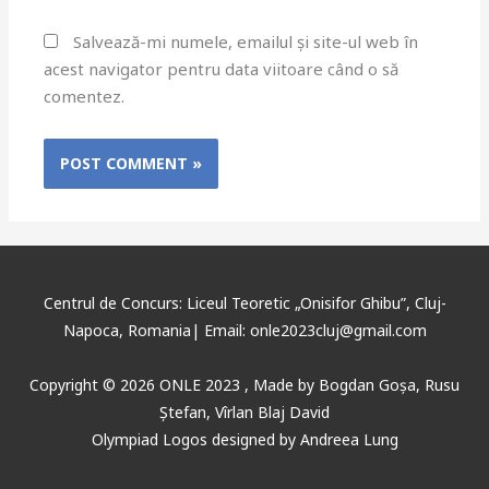
Salvează-mi numele, emailul și site-ul web în
acest navigator pentru data viitoare când o să
comentez.
Centrul de Concurs: Liceul Teoretic „Onisifor Ghibu”, Cluj-
Napoca, Romania| Email: onle2023cluj@gmail.com
Copyright © 2026 ONLE 2023 ,
Made
by
Bogdan Goșa
,
Rusu
Ștefan, Vîrlan Blaj David
Olympiad Logos designed by Andreea Lung