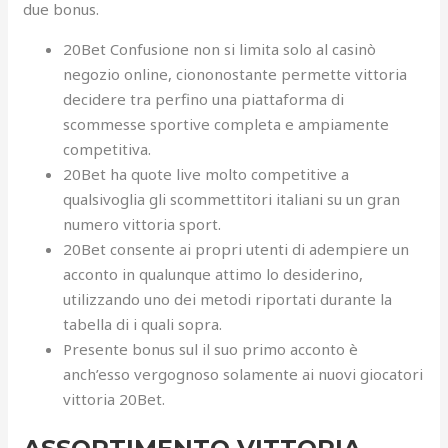
due bonus.
20Bet Confusione non si limita solo al casinò
negozio online, ciononostante permette vittoria
decidere tra perfino una piattaforma di
scommesse sportive completa e ampiamente
competitiva.
20Bet ha quote live molto competitive a
qualsivoglia gli scommettitori italiani su un gran
numero vittoria sport.
20Bet consente ai propri utenti di adempiere un
acconto in qualunque attimo lo desiderino,
utilizzando uno dei metodi riportati durante la
tabella di i quali sopra.
Presente bonus sul il suo primo acconto è
anch’esso vergognoso solamente ai nuovi giocatori
vittoria 20Bet.