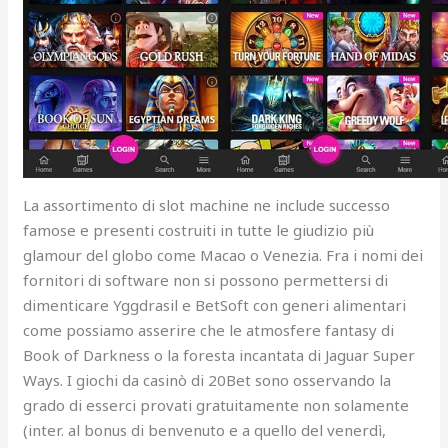
La assortimento di slot machine ne include successo
famose e presenti costruiti in tutte le giudizio più
glamour del globo come Macao o Venezia. Fra i nomi dei
fornitori di software non si possono permettersi di
dimenticare Yggdrasil e BetSoft con generi alimentari
come possiamo asserire che le atmosfere fantasy di
Book of Darkness o la foresta incantata di Jaguar Super
Ways. I giochi da casinò di 20Bet sono osservando la
grado di esserci provati gratuitamente non solamente
(inter. al bonus di benvenuto e a quello del venerdì,