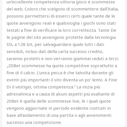
un’eccellente competenza vittoria gioco e scommesse
del web. Coloro che scelgono di scommettere dall’Italia,
possono permettersi di esserci certi quale tante de le
quote avvengono reali e qualsivoglia i giochi sono stati
testati a fine di verificare la loro correttezza. Tante De
le pagine del sito avvengono protette dalla tecnologia
SSL a 128 bit, per salvaguardare quale tutti i dati
sensibili, inclusi dati della carta successo credito,
saranno protetti e non verranno giammai ceduti a terzi.
„20Bet scommesse ha quote competitive soprattutto a
fine di il calcio. L’unica pecca è che talvolta durante gli
eventi più importanti il sito diventa un po’ lento. A Fine
Di il vestigio, ottima competenza.” La inizia più
adrenalinica e a causa di alcuni aspetti più esaltante di
20Bet è quella delle scommesse live, le i quali quote
vengono aggiornate in periodo evidente costruiti in
base all’andamento di una partita o agli avvenimenti
successo una competizione.