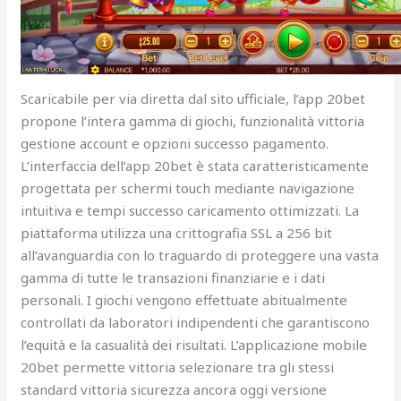
Scaricabile per via diretta dal sito ufficiale, l’app 20bet
propone l’intera gamma di giochi, funzionalità vittoria
gestione account e opzioni successo pagamento.
L’interfaccia dell’app 20bet è stata caratteristicamente
progettata per schermi touch mediante navigazione
intuitiva e tempi successo caricamento ottimizzati. La
piattaforma utilizza una crittografia SSL a 256 bit
all’avanguardia con lo traguardo di proteggere una vasta
gamma di tutte le transazioni finanziarie e i dati
personali. I giochi vengono effettuate abitualmente
controllati da laboratori indipendenti che garantiscono
l’equità e la casualità dei risultati. L’applicazione mobile
20bet permette vittoria selezionare tra gli stessi
standard vittoria sicurezza ancora oggi versione