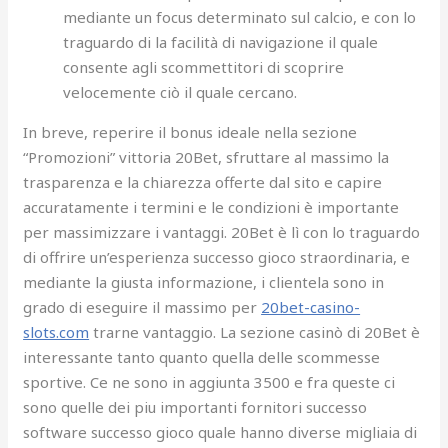
mediante un focus determinato sul calcio, e con lo
traguardo di la facilità di navigazione il quale
consente agli scommettitori di scoprire
velocemente ciò il quale cercano.
In breve, reperire il bonus ideale nella sezione
“Promozioni” vittoria 20Bet, sfruttare al massimo la
trasparenza e la chiarezza offerte dal sito e capire
accuratamente i termini e le condizioni è importante
per massimizzare i vantaggi. 20Bet è lì con lo traguardo
di offrire un’esperienza successo gioco straordinaria, e
mediante la giusta informazione, i clientela sono in
grado di eseguire il massimo per
20bet-casino-
slots.com
trarne vantaggio. La sezione casinò di 20Bet è
interessante tanto quanto quella delle scommesse
sportive. Ce ne sono in aggiunta 3500 e fra queste ci
sono quelle dei piu importanti fornitori successo
software successo gioco quale hanno diverse migliaia di