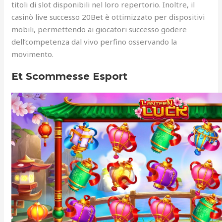
titoli di slot disponibili nel loro repertorio. Inoltre, il
casinò live successo 20Bet è ottimizzato per dispositivi
mobili, permettendo ai giocatori successo godere
dell’competenza dal vivo perfino osservando la
movimento.
Et Scommesse Esport