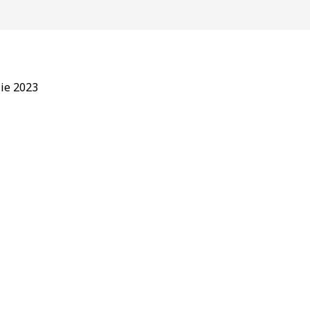
lie 2023