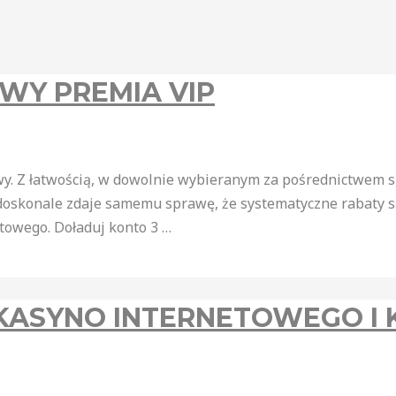
WY PREMIA VIP
wy. Z łatwością, w dowolnie wybieranym za pośrednictwem si
 doskonale zdaje samemu sprawę, że systematyczne rabaty 
towego. Doładuj konto 3 …
KASYNO INTERNETOWEGO I