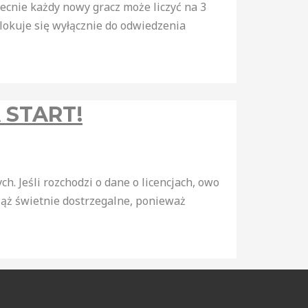
ecnie każdy nowy gracz może liczyć na 3
lokuje się wyłącznie do odwiedzenia
 START!
h. Jeśli rozchodzi o dane o licencjach, owo
iąż świetnie dostrzegalne, ponieważ