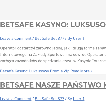
BETSAFE KASYNO: LUKSUSO
Leave a Comment
/
Bet Safe Bet 877
/ By
User 1
Operator dostarczył zarówno jedną, jak i drugą formę zaba
Internetowego na Zakłady Sportowe i na odwrót. Operator
zachęca zawodników do spędzania czasu w Kasynie Interne
Betsafe Kasyno: Luksusowy Premia Vip
Read More »
BETSAFE NASZE PAŃSTWO 
Leave a Comment
/
Bet Safe Bet 877
/ By
User 1